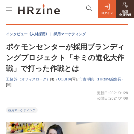
新規
ログイン
会員登録
インタビュー《人材採用》｜ 採用マーケティング
ポケモンセンターが採用ブランディ
ングプロジェクト「キミの進化大作
戦」で打った作戦とは
工藤 淳（オフィスローグ）
[著] /
OGURA
[写] /
市古 明典（HRzine編集長）
[聞]
更新日: 2021/01/28
公開日: 2021/01/08
採用マーケティング