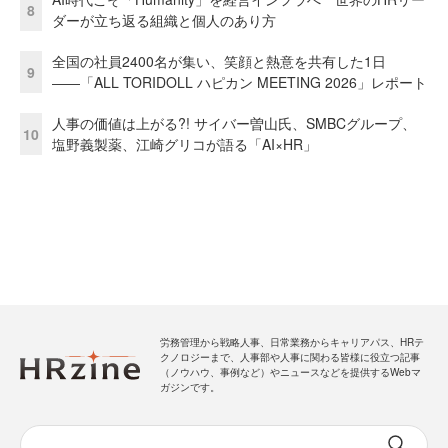
8
ダーが立ち返る組織と個人のあり方
全国の社員2400名が集い、笑顔と熱意を共有した1日
9
――「ALL TORIDOLL ハピカン MEETING 2026」レポート
人事の価値は上がる?! サイバー曽山氏、SMBCグループ、
10
塩野義製薬、江崎グリコが語る「AI×HR」
労務管理から戦略人事、日常業務からキャリアパス、HRテ
クノロジーまで、人事部や人事に関わる皆様に役立つ記事
（ノウハウ、事例など）やニュースなどを提供するWebマ
ガジンです。