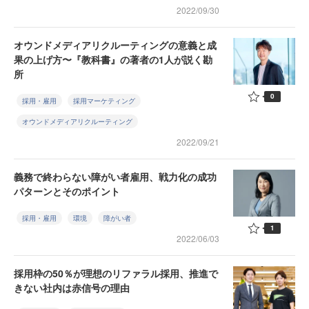
2022/09/30
オウンドメディアリクルーティングの意義と成
果の上げ方〜『教科書』の著者の1人が説く勘
所
0
採用・雇用
採用マーケティング
オウンドメディアリクルーティング
2022/09/21
義務で終わらない障がい者雇用、戦力化の成功
パターンとそのポイント
採用・雇用
環境
障がい者
1
2022/06/03
採用枠の50％が理想のリファラル採用、推進で
きない社内は赤信号の理由