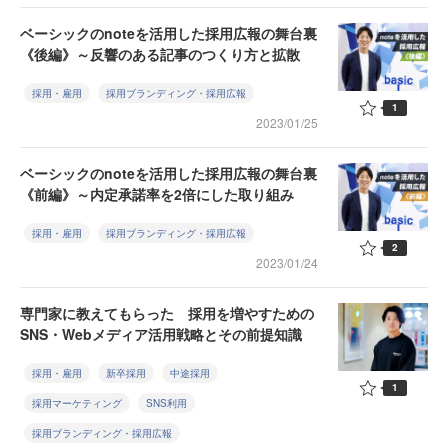
ベーシックのnoteを活用した採用広報の舞台裏
《後編》～反響のある記事のつくり方と拡散
採用・雇用
採用ブランディング・採用広報
1
2023/01/25
ベーシックのnoteを活用した採用広報の舞台裏
《前編》～内定承諾率を2倍にした取り組み
採用・雇用
採用ブランディング・採用広報
2
2023/01/24
専門家に教えてもらった 採用を増やすための
SNS・Webメディア活用戦略とその前提知識
採用・雇用
新卒採用
中途採用
1
採用マーケティング
SNS利用
採用ブランディング・採用広報