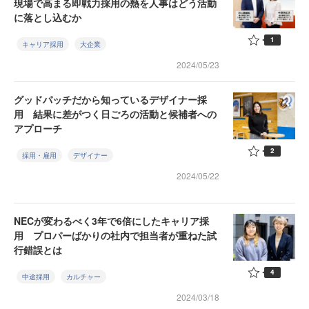
現場で高まる即戦力採用の熱を人事はどう活動
に落とし込むか
1
キャリア採用
大企業
2024/05/23
グッドパッチだから知っているデザイナー採
用 結果に差がつく日ごろの活動と候補者への
アプローチ
2
採用・雇用
デザイナー
2024/05/22
NECが変わるべく3年で6倍にしたキャリア採
用 プロパーばかりの社内で担当者が重ねた試
行錯誤とは
4
中途採用
カルチャー
2024/03/18