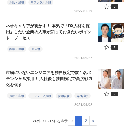
採用・雇用
リファラル採用
0
2022/01/13
ネオキャリアが明かす！ 本気で「DX人材を採
用」したい企業の人事が知っておきたいポイン
ト・プロセス
1
採用・雇用
DX人材
2021/09/27
市場にいないエンジニアを独自検定で数百名ポ
テンシャル採用！ 入社後も独自検定で高度戦力
化を促す
0
採用・雇用
エンジニア採用
採用試験
昇進試験
2021/09/02
«
1
2
»
20件中1～15件を表示