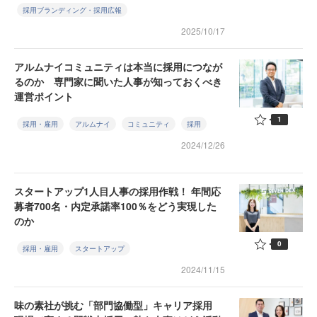
採用ブランディング・採用広報
2025/10/17
アルムナイコミュニティは本当に採用につなが
るのか 専門家に聞いた人事が知っておくべき
運営ポイント
1
採用・雇用
アルムナイ
コミュニティ
採用
2024/12/26
スタートアップ1人目人事の採用作戦！ 年間応
募者700名・内定承諾率100％をどう実現した
のか
0
採用・雇用
スタートアップ
2024/11/15
味の素社が挑む「部門協働型」キャリア採用