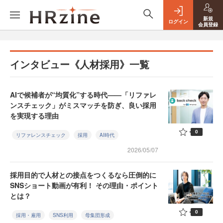
新規
ログイン
会員登録
インタビュー《人材採用》一覧
AIで候補者が“均質化”する時代——「リファレ
ンスチェック」がミスマッチを防ぎ、良い採用
を実現する理由
0
リファレンスチェック
採用
AI時代
2026/05/07
採用目的で人材との接点をつくるなら圧倒的に
SNSショート動画が有利！ その理由・ポイント
とは？
0
採用・雇用
SNS利用
母集団形成