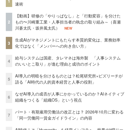
1
速術
【動画】研修の「やりっぱなし」と「行動変容」を分けた
2
もの〜川崎重工業・人事担当者の執念の取り組み～（喜瀬
川蒼太氏・坂井風太氏）
NEW
生成AIがマネジメントにもたらす本質的変化は、業務効率
3
化ではなく「メンバーへの向き合い方」
給与システムは国産、タレマネは海外製 「人事システム
4
のいいとこ取り」が進む理由と成功のポイント
AI導入の明暗を分けるものとは？松尾研究所×ビズリーチが
5
語る「AI時代の人的資本経営と人事の役割」
なぜAI導入の成否が人事にかかっているのか？AIネイティブ
6
組織をつくる「組織OS」という視点
パート・有期雇用労働法の改正とは？ 2026年10月に変わる
7
「同一労働同一賃金ガイドライン」の内容
AI時代こそ「Humanity」を経営インフラへ 世界のHRリー