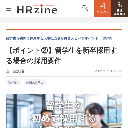
新規
ログイン
会員登録
留学生を初めて採用する人事担当者が押さえるべきポイント ｜ 第2回
【ポイント②】留学生を新卒採用す
る場合の採用要件
山下 誠矢
[著]
2021/10/21 08:00
新卒採用
外国人留学生