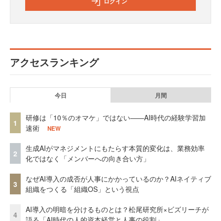
ログイン
アクセスランキング
今日
月間
研修は「10％のオマケ」ではない——AI時代の経験学習加
1
速術
NEW
生成AIがマネジメントにもたらす本質的変化は、業務効率
2
化ではなく「メンバーへの向き合い方」
なぜAI導入の成否が人事にかかっているのか？AIネイティブ
3
組織をつくる「組織OS」という視点
AI導入の明暗を分けるものとは？松尾研究所×ビズリーチが
4
語る「AI時代の人的資本経営と人事の役割」