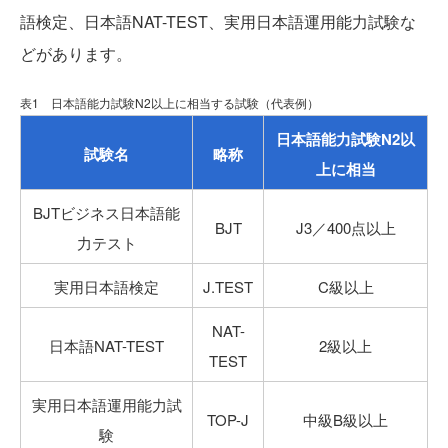
語検定、日本語NAT-TEST、実用日本語運用能力試験な
どがあります。
表1 日本語能力試験N2以上に相当する試験（代表例）
日本語能力試験N2以
試験名
略称
上に相当
BJTビジネス日本語能
BJT
J3／400点以上
力テスト
実用日本語検定
J.TEST
C級以上
NAT-
日本語NAT-TEST
2級以上
TEST
実用日本語運用能力試
TOP-J
中級B級以上
験