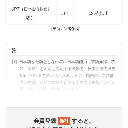
JPT（日本語能力試
JPT
525点以上
験）
（出所）筆者作成
注
[1]
: 日本語を母語としない者の日本語能力（言語知識、読
解、聴解）を測定し認定する試験で、日本語能力試験
N5からN1までのレベルがあります。国内の日本語能
力試験は、公益財団法人日本国際教育支援協会が年2
回（7月、12月）実施しています。
会員登録
すると、
無料