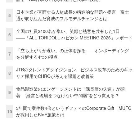
日本企業が直面する人材成長の構造的な問題へ提言 富士
5
通が取り組んだ育成のフルモデルチェンジとは
全国の社員2400名が集い、笑顔と熱意を共有した1日
6
――「ALL TORIDOLL ハピカン MEETING 2026」レポート
「立ち上がりが遅い」の正体を探る——オンボーディング
7
を分解する4つの視点
JTBのタレントアクイジション ビジネス改革のためのキャ
8
リア採用でCHROが考える課題と改善策
食品製造業のエンゲージメントは「課長層の失速」が顕
9
著 “経営と現場をつなげない中間層”をどう変える？
3年間で案件数4倍というギフティのCorporate Gift MUFG
10
が採用したBtoE施策とは