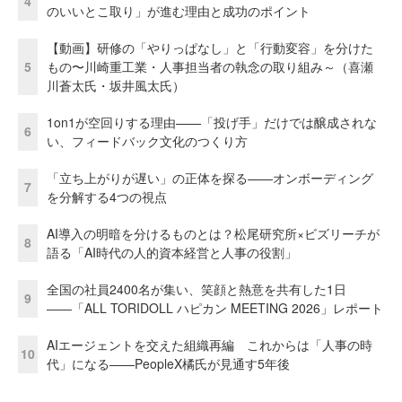
4
のいいとこ取り」が進む理由と成功のポイント
【動画】研修の「やりっぱなし」と「行動変容」を分けた
5
もの〜川崎重工業・人事担当者の執念の取り組み～（喜瀬
川蒼太氏・坂井風太氏）
1on1が空回りする理由——「投げ手」だけでは醸成されな
6
い、フィードバック文化のつくり方
「立ち上がりが遅い」の正体を探る——オンボーディング
7
を分解する4つの視点
AI導入の明暗を分けるものとは？松尾研究所×ビズリーチが
8
語る「AI時代の人的資本経営と人事の役割」
全国の社員2400名が集い、笑顔と熱意を共有した1日
9
――「ALL TORIDOLL ハピカン MEETING 2026」レポート
AIエージェントを交えた組織再編 これからは「人事の時
10
代」になる——PeopleX橘氏が見通す5年後