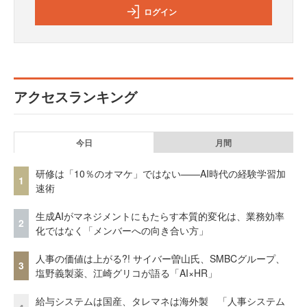
ログイン
アクセスランキング
今日
月間
研修は「10％のオマケ」ではない——AI時代の経験学習加
1
速術
生成AIがマネジメントにもたらす本質的変化は、業務効率
2
化ではなく「メンバーへの向き合い方」
人事の価値は上がる?! サイバー曽山氏、SMBCグループ、
3
塩野義製薬、江崎グリコが語る「AI×HR」
給与システムは国産、タレマネは海外製 「人事システム