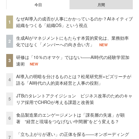
今日
月間
なぜAI導入の成否が人事にかかっているのか？AIネイティブ
1
組織をつくる「組織OS」という視点
生成AIがマネジメントにもたらす本質的変化は、業務効率
2
化ではなく「メンバーへの向き合い方」
NEW
研修は「10％のオマケ」ではない——AI時代の経験学習加
3
速術
NEW
AI導入の明暗を分けるものとは？松尾研究所×ビズリーチが
4
語る「AI時代の人的資本経営と人事の役割」
JTBのタレントアクイジション ビジネス改革のためのキャ
5
リア採用でCHROが考える課題と改善策
食品製造業のエンゲージメントは「課長層の失速」が顕
6
著 “経営と現場をつなげない中間層”をどう変える？
「立ち上がりが遅い」の正体を探る——オンボーディング
7