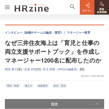
新規
ログイン
会員登録
インタビュー《組織やチームの編成・運営》｜ マネージャー教育
なぜ三井住友海上は「育児と仕事の
両立支援サポートブック」を作成し
マネージャー1200名に配布したのか
岡田 果子
[著] /
北浦 汐見
[写] /
市古 明典（HRzine編集長）
[聞]
2024/11/06 08:00
環境・制度
働き方
組織運営
産休・育休
目次