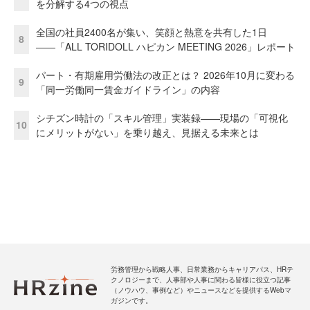
を分解する4つの視点
全国の社員2400名が集い、笑顔と熱意を共有した1日
8
――「ALL TORIDOLL ハピカン MEETING 2026」レポート
パート・有期雇用労働法の改正とは？ 2026年10月に変わる
9
「同一労働同一賃金ガイドライン」の内容
シチズン時計の「スキル管理」実装録——現場の「可視化
10
にメリットがない」を乗り越え、見据える未来とは
労務管理から戦略人事、日常業務からキャリアパス、HRテ
クノロジーまで、人事部や人事に関わる皆様に役立つ記事
（ノウハウ、事例など）やニュースなどを提供するWebマ
ガジンです。