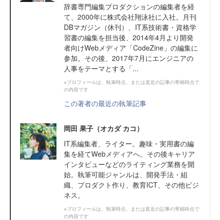
辞書専門編集プロダクションの編集者を経
て、2000年に株式会社翔泳社に入社。月刊
DBマガジン（休刊）、IT系技術書・資格学
習書の編集を担当後、2014年4月より開発
者向けWebメディア「CodeZine」の編集に
参加。その後、2017年7月にエンジニアの
人事をテーマとする「...
※プロフィールは、執筆時点、または直近の記事の寄稿時点で
の内容です
この著者の最近の執筆記事
岡田 果子（オカダ カコ）
IT系編集者、ライター。趣味・実用書の編
集を経てWebメディアへ。その後キャリア
インタビューなどのライティング業務を開
始。執筆可能ジャンルは、開発手法・組
織、プロダクト作り、教育ICT、その他ビジ
ネス。
※プロフィールは、執筆時点、または直近の記事の寄稿時点で
の内容です