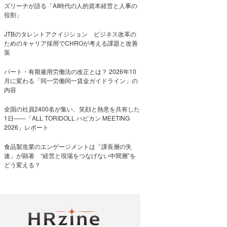
ズリーチが語る「AI時代の人的資本経営と人事の
役割」
JTBのタレントアクイジション ビジネス改革の
ためのキャリア採用でCHROが考える課題と改善
策
パート・有期雇用労働法の改正とは？ 2026年10
月に変わる「同一労働同一賃金ガイドライン」の
内容
全国の社員2400名が集い、笑顔と熱意を共有した
1日――「ALL TORIDOLL ハピカン MEETING
2026」レポート
食品製造業のエンゲージメントは「課長層の失
速」が顕著 “経営と現場をつなげない中間層”を
どう変える？