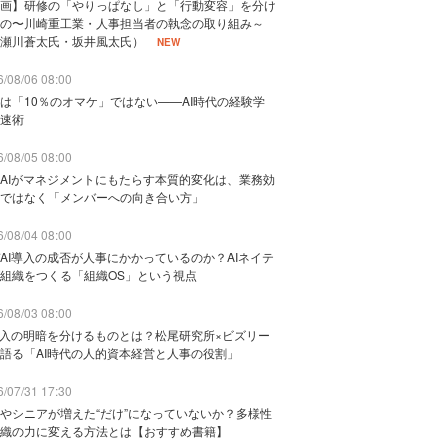
画】研修の「やりっぱなし」と「行動変容」を分け
の〜川崎重工業・人事担当者の執念の取り組み～
瀬川蒼太氏・坂井風太氏）
NEW
/08/06 08:00
は「10％のオマケ」ではない——AI時代の経験学
速術
/08/05 08:00
AIがマネジメントにもたらす本質的変化は、業務効
ではなく「メンバーへの向き合い方」
/08/04 08:00
AI導入の成否が人事にかかっているのか？AIネイテ
組織をつくる「組織OS」という視点
/08/03 08:00
導入の明暗を分けるものとは？松尾研究所×ビズリー
語る「AI時代の人的資本経営と人事の役割」
/07/31 17:30
やシニアが増えた“だけ”になっていないか？多様性
織の力に変える方法とは【おすすめ書籍】