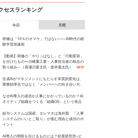
クセスランキング
今日
月間
研修は「10％のオマケ」ではない——AI時代の経
験学習加速術
【動画】研修の「やりっぱなし」と「行動変容」
を分けたもの〜川崎重工業・人事担当者の執念の
取り組み～（喜瀬川蒼太氏・坂井風太氏）
NEW
生成AIがマネジメントにもたらす本質的変化は、
業務効率化ではなく「メンバーへの向き合い方」
なぜAI導入の成否が人事にかかっているのか？AI
ネイティブ組織をつくる「組織OS」という視点
給与システムは国産、タレマネは海外製 「人事
システムのいいとこ取り」が進む理由と成功のポ
イント
AI導入の明暗を分けるものとは？松尾研究所×ビ