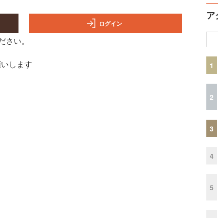
ア
ログイン
ださい。
願いします
1
2
3
4
5