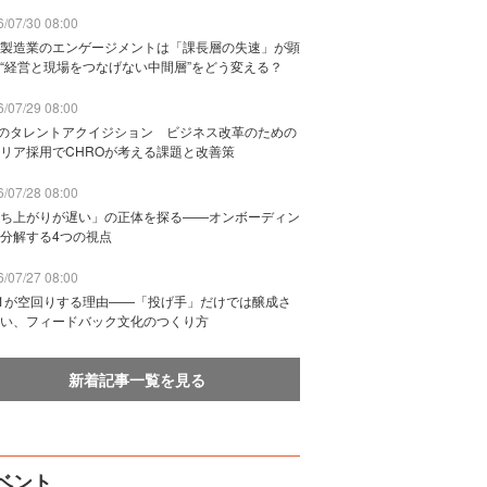
/07/30 08:00
製造業のエンゲージメントは「課長層の失速」が顕
“経営と現場をつなげない中間層”をどう変える？
/07/29 08:00
Bのタレントアクイジション ビジネス改革のための
リア採用でCHROが考える課題と改善策
/07/28 08:00
ち上がりが遅い」の正体を探る——オンボーディン
分解する4つの視点
/07/27 08:00
n1が空回りする理由——「投げ手」だけでは醸成さ
い、フィードバック文化のつくり方
新着記事一覧を見る
ベント