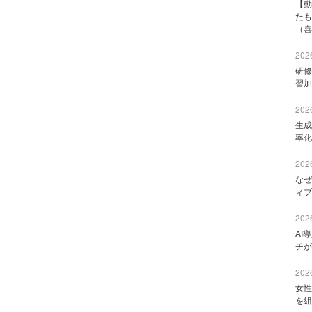
【動
たも
（喜
2026
研修
習加
2026
生成
率化
2026
なぜ
ィブ
2026
AI
チが
2026
女性
を組