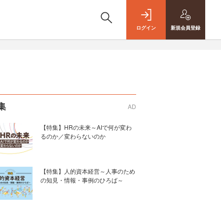
ログイン
新規
会員登録
集
AD
【特集】HRの未来～AIで何が変わ
るのか／変わらないのか
【特集】人的資本経営～人事のため
の知見・情報・事例のひろば～