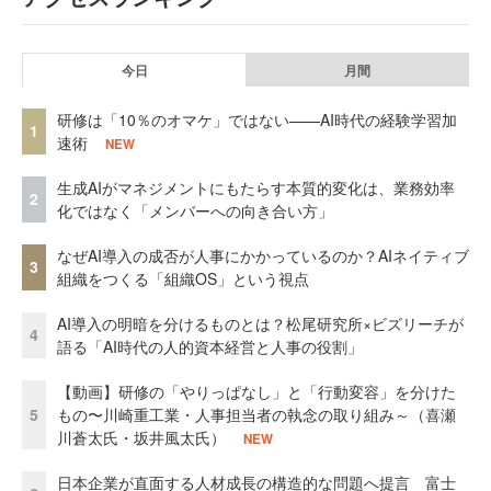
今日
月間
研修は「10％のオマケ」ではない——AI時代の経験学習加
1
速術
NEW
生成AIがマネジメントにもたらす本質的変化は、業務効率
2
化ではなく「メンバーへの向き合い方」
なぜAI導入の成否が人事にかかっているのか？AIネイティブ
3
組織をつくる「組織OS」という視点
AI導入の明暗を分けるものとは？松尾研究所×ビズリーチが
4
語る「AI時代の人的資本経営と人事の役割」
【動画】研修の「やりっぱなし」と「行動変容」を分けた
5
もの〜川崎重工業・人事担当者の執念の取り組み～（喜瀬
川蒼太氏・坂井風太氏）
NEW
日本企業が直面する人材成長の構造的な問題へ提言 富士