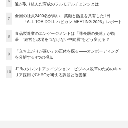
6
通が取り組んだ育成のフルモデルチェンジとは
全国の社員2400名が集い、笑顔と熱意を共有した1日
7
――「ALL TORIDOLL ハピカン MEETING 2026」レポート
食品製造業のエンゲージメントは「課長層の失速」が顕
8
著 “経営と現場をつなげない中間層”をどう変える？
「立ち上がりが遅い」の正体を探る——オンボーディング
9
を分解する4つの視点
JTBのタレントアクイジション ビジネス改革のためのキャ
10
リア採用でCHROが考える課題と改善策