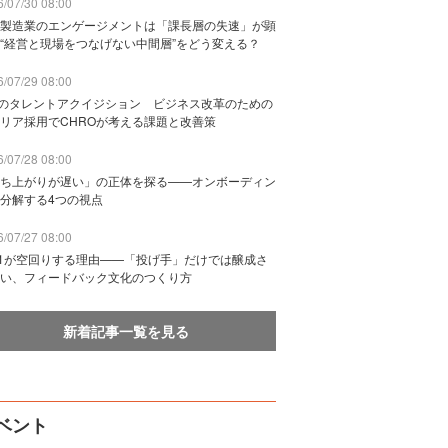
/07/30 08:00
製造業のエンゲージメントは「課長層の失速」が顕
“経営と現場をつなげない中間層”をどう変える？
/07/29 08:00
Bのタレントアクイジション ビジネス改革のための
リア採用でCHROが考える課題と改善策
/07/28 08:00
ち上がりが遅い」の正体を探る——オンボーディン
分解する4つの視点
/07/27 08:00
n1が空回りする理由——「投げ手」だけでは醸成さ
い、フィードバック文化のつくり方
新着記事一覧を見る
ベント