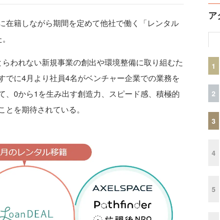
ア
に在籍しながら期間を定めて他社で働く「レンタル
た。
とらわれない新規事業の創出や環境整備に取り組むた
1
すでに4月より社員4名がベンチャー企業での業務を
て、0から1を生み出す創造力、スピード感、積極的
2
ことを期待されている。
3
4
5