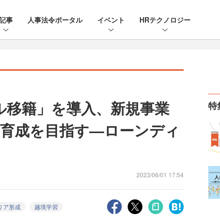
記事
人事法令ポータル
イベント
HRテクノロジー
タル移籍」を導入、新規事業
特
育成を目指す—ローンディ
2023/06/01 17:54
リア形成
越境学習