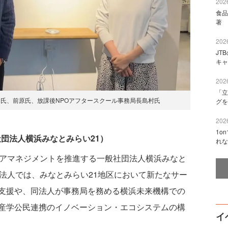
2026
食品
著 
2026
JT
キャ
2026
「立
羽氏、前原氏、放課後NPOアフタースクール事務局長島村氏
グを
2026
1o
社団法人横浜みなとみらい21）
れな
リアマネジメントを推進する一般社団法人横浜みなと
同法人では、みなとみらい21地区において新たなサー
支援や、同法人が事務局を務める横浜未来機構での
産学公民連携のイノベーション・エコシステムの構
イ