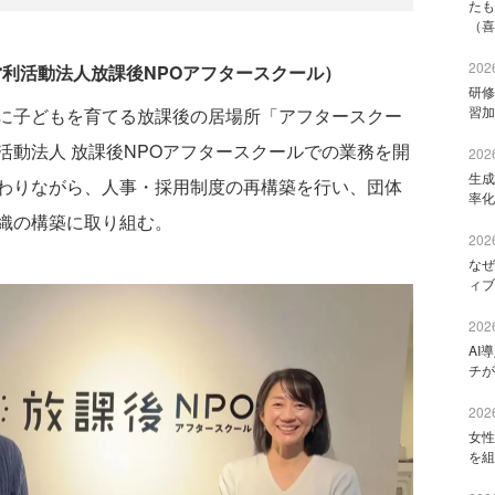
たも
（喜
2026
営利活動法人放課後NPOアフタースクール）
研修
習加
に子どもを育てる放課後の居場所「アフタースクー
活動法人 放課後NPOアフタースクールでの業務を開
2026
生成
わりながら、人事・採用制度の再構築を行い、団体
率化
織の構築に取り組む。
2026
なぜ
ィブ
2026
AI
チが
2026
女性
を組