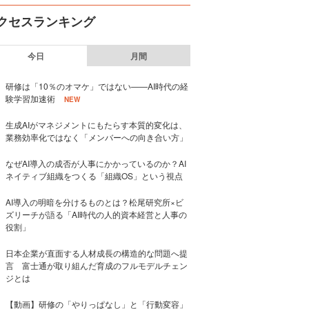
クセスランキング
今日
月間
研修は「10％のオマケ」ではない——AI時代の経
験学習加速術
NEW
生成AIがマネジメントにもたらす本質的変化は、
業務効率化ではなく「メンバーへの向き合い方」
なぜAI導入の成否が人事にかかっているのか？AI
ネイティブ組織をつくる「組織OS」という視点
AI導入の明暗を分けるものとは？松尾研究所×ビ
ズリーチが語る「AI時代の人的資本経営と人事の
役割」
日本企業が直面する人材成長の構造的な問題へ提
言 富士通が取り組んだ育成のフルモデルチェン
ジとは
【動画】研修の「やりっぱなし」と「行動変容」