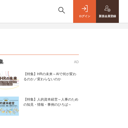
ログイン
新規
会員登録
集
AD
【特集】HRの未来～AIで何が変わ
るのか／変わらないのか
【特集】人的資本経営～人事のため
の知見・情報・事例のひろば～