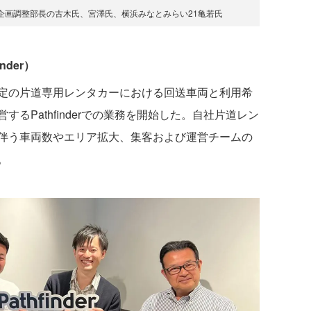
企画調整部長の古木氏、宮澤氏、横浜みなとみらい21亀若氏
nder）
定の片道専用レンタカーにおける回送車両と利用希
るPathfinderでの業務を開始した。自社片道レン
伴う車両数やエリア拡大、集客および運営チームの
。