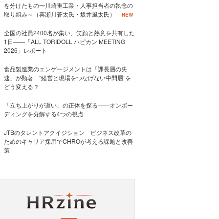
を分けたもの〜川崎重工業・人事担当者の執念の
取り組み～（喜瀬川蒼太氏・坂井風太氏）
NEW
全国の社員2400名が集い、笑顔と熱意を共有した
1日――「ALL TORIDOLL ハピカン MEETING
2026」レポート
食品製造業のエンゲージメントは「課長層の失
速」が顕著 “経営と現場をつなげない中間層”を
どう変える？
「立ち上がりが遅い」の正体を探る——オンボー
ディングを分解する4つの視点
JTBのタレントアクイジション ビジネス改革の
ためのキャリア採用でCHROが考える課題と改善
策