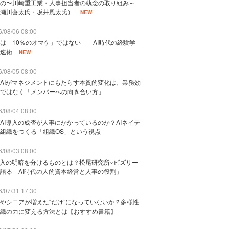
の〜川崎重工業・人事担当者の執念の取り組み～
瀬川蒼太氏・坂井風太氏）
NEW
/08/06 08:00
は「10％のオマケ」ではない——AI時代の経験学
速術
NEW
/08/05 08:00
AIがマネジメントにもたらす本質的変化は、業務効
ではなく「メンバーへの向き合い方」
/08/04 08:00
AI導入の成否が人事にかかっているのか？AIネイテ
組織をつくる「組織OS」という視点
/08/03 08:00
導入の明暗を分けるものとは？松尾研究所×ビズリー
語る「AI時代の人的資本経営と人事の役割」
/07/31 17:30
やシニアが増えた“だけ”になっていないか？多様性
織の力に変える方法とは【おすすめ書籍】