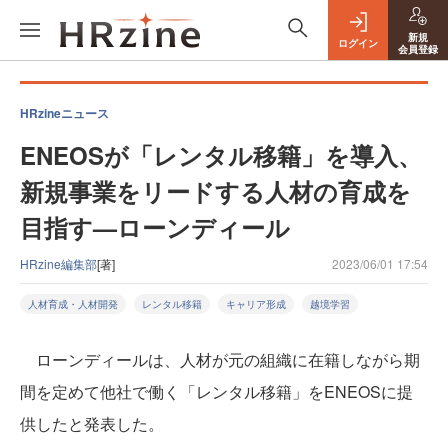
新規
ログイン
会員登録
HRzineニュース
ENEOSが「レンタル移籍」を導入、
新規事業をリードする人材の育成を
目指す—ローンディール
HRzine編集部
[著]
2023/06/01 17:54
人材育成・人材開発
レンタル移籍
キャリア形成
越境学習
ローンディールは、人材が元の組織に在籍しながら期
間を定めて他社で働く「レンタル移籍」をENEOSに提
供したと発表した。