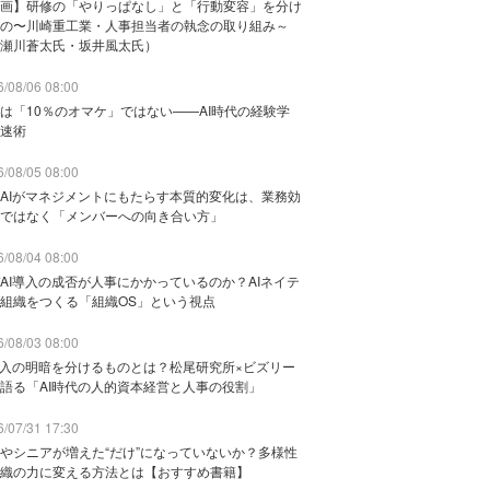
画】研修の「やりっぱなし」と「行動変容」を分け
の〜川崎重工業・人事担当者の執念の取り組み～
瀬川蒼太氏・坂井風太氏）
/08/06 08:00
は「10％のオマケ」ではない——AI時代の経験学
速術
/08/05 08:00
AIがマネジメントにもたらす本質的変化は、業務効
ではなく「メンバーへの向き合い方」
/08/04 08:00
AI導入の成否が人事にかかっているのか？AIネイテ
組織をつくる「組織OS」という視点
/08/03 08:00
導入の明暗を分けるものとは？松尾研究所×ビズリー
語る「AI時代の人的資本経営と人事の役割」
/07/31 17:30
やシニアが増えた“だけ”になっていないか？多様性
織の力に変える方法とは【おすすめ書籍】