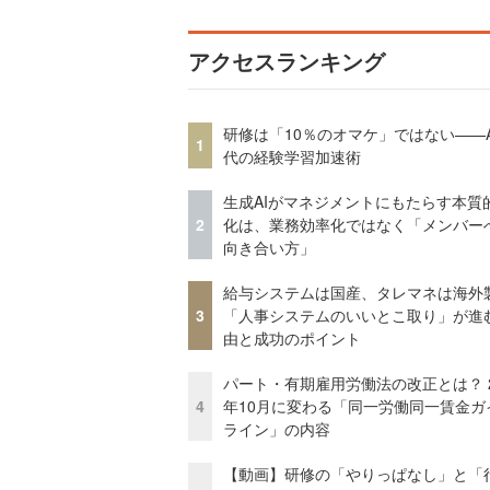
アクセスランキング
研修は「10％のオマケ」ではない——A
1
代の経験学習加速術
生成AIがマネジメントにもたらす本質
2
化は、業務効率化ではなく「メンバー
向き合い方」
給与システムは国産、タレマネは海
3
「人事システムのいいとこ取り」が進
由と成功のポイント
パート・有期雇用労働法の改正とは？ 2
4
年10月に変わる「同一労働同一賃金ガ
ライン」の内容
【動画】研修の「やりっぱなし」と「