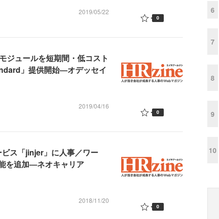
6
2019/05/22
0
7
人事給与モジュールを短期間・低コスト
tandard」提供開始―オデッセイ
8
2019/04/16
0
9
10
ス「jinjer」に人事／ワー
能を追加―ネオキャリア
2018/11/20
0