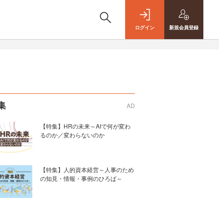
ログイン
新規
会員登録
集
AD
【特集】HRの未来～AIで何が変わ
るのか／変わらないのか
【特集】人的資本経営～人事のため
の知見・情報・事例のひろば～