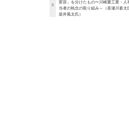
変容」を分けたもの〜川崎重工業・人
5
当者の執念の取り組み～（喜瀬川蒼太
坂井風太氏）