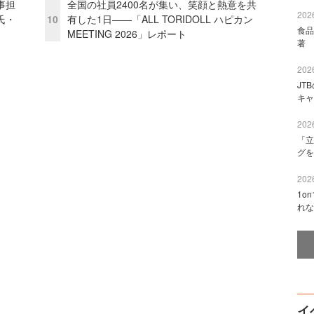
事担
全国の社員2400名が集い、笑顔と熱意を共
2026
氏・
10
有した1日――「ALL TORIDOLL ハピカン
食品
MEETING 2026」レポート
著 
2026
JT
キャ
2026
「立
グを
2026
1o
れな
イ