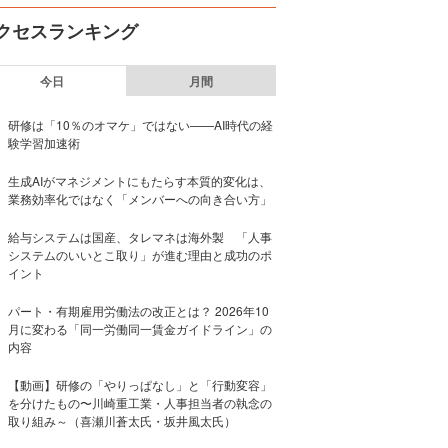
クセスランキング
今日
月間
研修は「10％のオマケ」ではない——AI時代の経
験学習加速術
生成AIがマネジメントにもたらす本質的変化は、
業務効率化ではなく「メンバーへの向き合い方」
給与システムは国産、タレマネは海外製 「人事
システムのいいとこ取り」が進む理由と成功のポ
イント
パート・有期雇用労働法の改正とは？ 2026年10
月に変わる「同一労働同一賃金ガイドライン」の
内容
【動画】研修の「やりっぱなし」と「行動変容」
を分けたもの〜川崎重工業・人事担当者の執念の
取り組み～（喜瀬川蒼太氏・坂井風太氏）