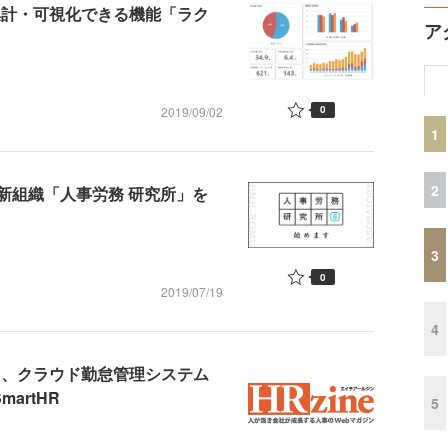
を集計・可視化できる機能「ラク
ア
0
2019/09/02
1
2
新組織「人事労務 研究所」を
3
0
2019/07/19
4
R」、クラウド勤怠管理システム
artHR
5