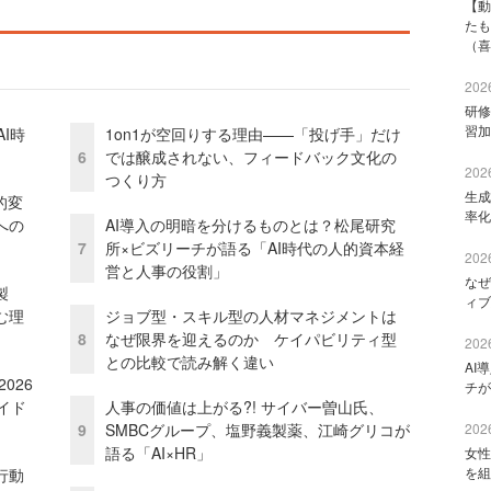
【動
たも
（喜
2026
研修
習加
I時
1on1が空回りする理由——「投げ手」だけ
6
では醸成されない、フィードバック文化の
2026
つくり方
生成
的変
率化
への
AI導入の明暗を分けるものとは？松尾研究
7
所×ビズリーチが語る「AI時代の人的資本経
2026
営と人事の役割」
なぜ
外製
ィブ
む理
ジョブ型・スキル型の人材マネジメントは
8
なぜ限界を迎えるのか ケイパビリティ型
2026
との比較で読み解く違い
AI
026
チが
イド
人事の価値は上がる?! サイバー曽山氏、
9
SMBCグループ、塩野義製薬、江崎グリコが
2026
語る「AI×HR」
女性
を組
行動