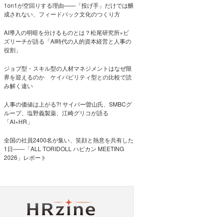
1on1が空回りする理由——「投げ手」だけでは醸
成されない、フィードバック文化のつくり方
AI導入の明暗を分けるものとは？松尾研究所×ビ
ズリーチが語る「AI時代の人的資本経営と人事の
役割」
ジョブ型・スキル型の人材マネジメントはなぜ限
界を迎えるのか ケイパビリティ型との比較で読
み解く違い
人事の価値は上がる?! サイバー曽山氏、SMBCグ
ループ、塩野義製薬、江崎グリコが語る
「AI×HR」
全国の社員2400名が集い、笑顔と熱意を共有した
1日――「ALL TORIDOLL ハピカン MEETING
2026」レポート