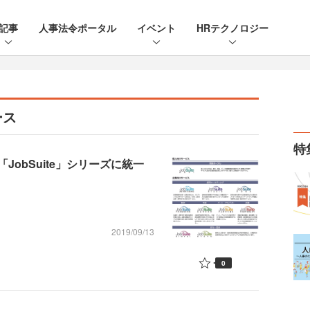
記事
人事法令ポータル
イベント
HRテクノロジー
ース
特
obSuite」シリーズに統一
2019/09/13
0