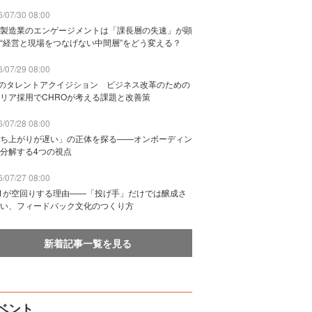
/07/30 08:00
製造業のエンゲージメントは「課長層の失速」が顕
“経営と現場をつなげない中間層”をどう変える？
/07/29 08:00
Bのタレントアクイジション ビジネス改革のための
リア採用でCHROが考える課題と改善策
/07/28 08:00
ち上がりが遅い」の正体を探る——オンボーディン
分解する4つの視点
/07/27 08:00
n1が空回りする理由——「投げ手」だけでは醸成さ
い、フィードバック文化のつくり方
新着記事一覧を見る
ベント