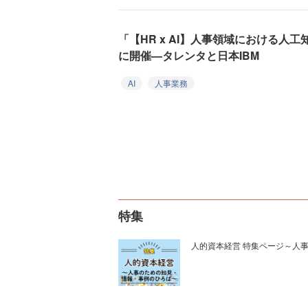
「【HR x AI】人事領域における人
に開催—タレンタと日本IBM
AI
人事業務
特集
人的資本経営 特集ページ～人