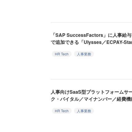
「SAP SuccessFactors」に
で追加できる「Ulysses／ECPAY-S
HR Tech
人事業務
人事向けSaaS型プラットフォームサービ
ク・バイタル／マイナンバー／経費機
HR Tech
人事業務