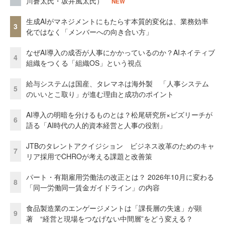
川蒼太氏・坂井風太氏）
NEW
生成AIがマネジメントにもたらす本質的変化は、業務効率
3
化ではなく「メンバーへの向き合い方」
なぜAI導入の成否が人事にかかっているのか？AIネイティブ
4
組織をつくる「組織OS」という視点
給与システムは国産、タレマネは海外製 「人事システム
5
のいいとこ取り」が進む理由と成功のポイント
AI導入の明暗を分けるものとは？松尾研究所×ビズリーチが
6
語る「AI時代の人的資本経営と人事の役割」
JTBのタレントアクイジション ビジネス改革のためのキャ
7
リア採用でCHROが考える課題と改善策
パート・有期雇用労働法の改正とは？ 2026年10月に変わる
8
「同一労働同一賃金ガイドライン」の内容
食品製造業のエンゲージメントは「課長層の失速」が顕
9
著 “経営と現場をつなげない中間層”をどう変える？