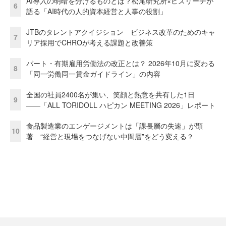
AI導入の明暗を分けるものとは？松尾研究所×ビズリーチが
6
語る「AI時代の人的資本経営と人事の役割」
JTBのタレントアクイジション ビジネス改革のためのキャ
7
リア採用でCHROが考える課題と改善策
パート・有期雇用労働法の改正とは？ 2026年10月に変わる
8
「同一労働同一賃金ガイドライン」の内容
全国の社員2400名が集い、笑顔と熱意を共有した1日
9
――「ALL TORIDOLL ハピカン MEETING 2026」レポート
食品製造業のエンゲージメントは「課長層の失速」が顕
10
著 “経営と現場をつなげない中間層”をどう変える？