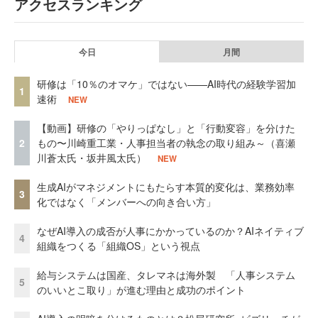
アクセスランキング
今日
月間
研修は「10％のオマケ」ではない——AI時代の経験学習加
1
速術
NEW
【動画】研修の「やりっぱなし」と「行動変容」を分けた
2
もの〜川崎重工業・人事担当者の執念の取り組み～（喜瀬
川蒼太氏・坂井風太氏）
NEW
生成AIがマネジメントにもたらす本質的変化は、業務効率
3
化ではなく「メンバーへの向き合い方」
なぜAI導入の成否が人事にかかっているのか？AIネイティブ
4
組織をつくる「組織OS」という視点
給与システムは国産、タレマネは海外製 「人事システム
5
のいいとこ取り」が進む理由と成功のポイント