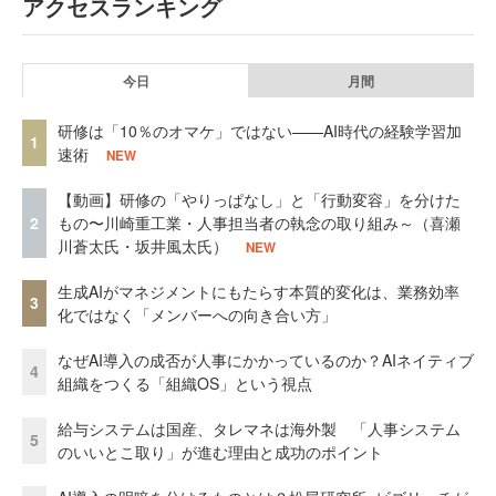
アクセスランキング
今日
月間
研修は「10％のオマケ」ではない——AI時代の経験学習加
1
速術
NEW
【動画】研修の「やりっぱなし」と「行動変容」を分けた
2
もの〜川崎重工業・人事担当者の執念の取り組み～（喜瀬
川蒼太氏・坂井風太氏）
NEW
生成AIがマネジメントにもたらす本質的変化は、業務効率
3
化ではなく「メンバーへの向き合い方」
なぜAI導入の成否が人事にかかっているのか？AIネイティブ
4
組織をつくる「組織OS」という視点
給与システムは国産、タレマネは海外製 「人事システム
5
のいいとこ取り」が進む理由と成功のポイント