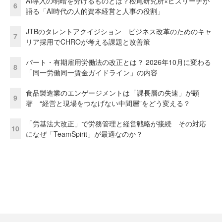
AI導入の明暗を分けるものとは？松尾研究所×ビズリーチが
6
語る「AI時代の人的資本経営と人事の役割」
JTBのタレントアクイジション ビジネス改革のためのキャ
7
リア採用でCHROが考える課題と改善策
パート・有期雇用労働法の改正とは？ 2026年10月に変わる
8
「同一労働同一賃金ガイドライン」の内容
食品製造業のエンゲージメントは「課長層の失速」が顕
9
著 “経営と現場をつなげない中間層”をどう変える？
「労基法大改正」で労務管理と経営戦略が接続 その対応
10
になぜ「TeamSpirit」が最適なのか？