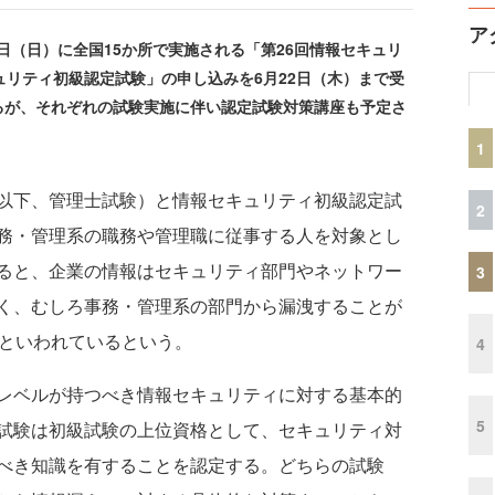
ア
日（日）に全国15か所で実施される「第26回情報セキュリ
ュリティ初級認定試験」の申し込みを6月22日（木）まで受
るが、それぞれの試験実施に伴い認定試験対策講座も予定さ
1
以下、管理士試験）と情報セキュリティ初級認定試
2
務・管理系の職務や管理職に従事する人を対象とし
ると、企業の情報はセキュリティ部門やネットワー
3
く、むしろ事務・管理系の部門から漏洩することが
だといわれているという。
4
レベルが持つべき情報セキュリティに対する基本的
5
試験は初級試験の上位資格として、セキュリティ対
べき知識を有することを認定する。どちらの試験