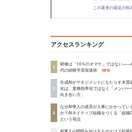
この著者の最近の執
アクセスランキング
研修は「10％のオマケ」ではない——A
1
代の経験学習加速術
NEW
生成AIがマネジメントにもたらす本質
2
化は、業務効率化ではなく「メンバー
向き合い方」
なぜAI導入の成否が人事にかかってい
3
か？AIネイティブ組織をつくる「組織
という視点
AI導入の明暗を分けるものとは？松尾