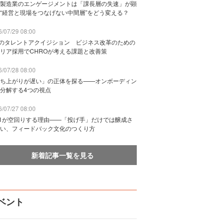
製造業のエンゲージメントは「課長層の失速」が顕
“経営と現場をつなげない中間層”をどう変える？
/07/29 08:00
Bのタレントアクイジション ビジネス改革のための
リア採用でCHROが考える課題と改善策
/07/28 08:00
ち上がりが遅い」の正体を探る——オンボーディン
分解する4つの視点
/07/27 08:00
n1が空回りする理由——「投げ手」だけでは醸成さ
い、フィードバック文化のつくり方
新着記事一覧を見る
ベント