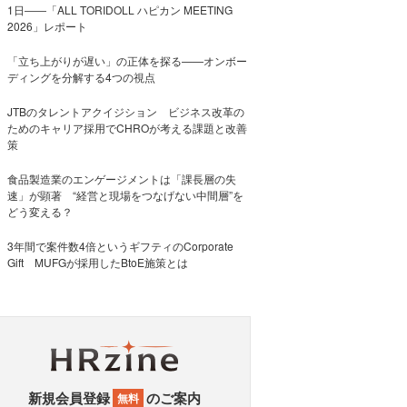
1日――「ALL TORIDOLL ハピカン MEETING
2026」レポート
「立ち上がりが遅い」の正体を探る——オンボー
ディングを分解する4つの視点
JTBのタレントアクイジション ビジネス改革の
ためのキャリア採用でCHROが考える課題と改善
策
食品製造業のエンゲージメントは「課長層の失
速」が顕著 “経営と現場をつなげない中間層”を
どう変える？
3年間で案件数4倍というギフティのCorporate
Gift MUFGが採用したBtoE施策とは
新規会員登録
のご案内
無料