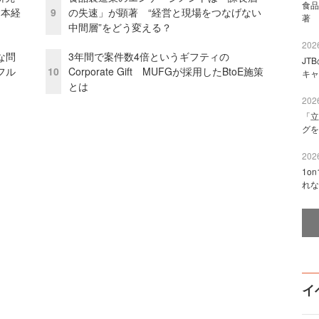
食品
資本経
9
の失速」が顕著 “経営と現場をつなげない
著 
中間層”をどう変える？
2026
な問
3年間で案件数4倍というギフティの
JT
フル
10
Corporate Gift MUFGが採用したBtoE施策
キャ
とは
2026
「立
グを
2026
1o
れな
イ