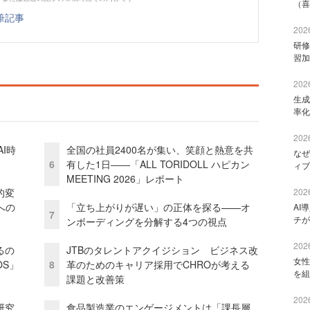
（喜
筆記事
2026
研修
習加
2026
生成
率化
2026
I時
全国の社員2400名が集い、笑顔と熱意を共
なぜ
6
有した1日――「ALL TORIDOLL ハピカン
ィブ
MEETING 2026」レポート
的変
2026
への
「立ち上がりが遅い」の正体を探る——オ
AI
7
チが
ンボーディングを分解する4つの視点
2026
るの
JTBのタレントアクイジション ビジネス改
女性
OS」
8
革のためのキャリア採用でCHROが考える
を組
課題と改善策
2026
研究
食品製造業のエンゲージメントは「課長層