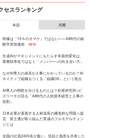
クセスランキング
今日
月間
研修は「10％のオマケ」ではない——AI時代の経
験学習加速術
NEW
生成AIがマネジメントにもたらす本質的変化は、
業務効率化ではなく「メンバーへの向き合い方」
なぜAI導入の成否が人事にかかっているのか？AI
ネイティブ組織をつくる「組織OS」という視点
AI導入の明暗を分けるものとは？松尾研究所×ビ
ズリーチが語る「AI時代の人的資本経営と人事の
役割」
日本企業が直面する人材成長の構造的な問題へ提
言 富士通が取り組んだ育成のフルモデルチェン
ジとは
全国の社員2400名が集い、笑顔と熱意を共有した