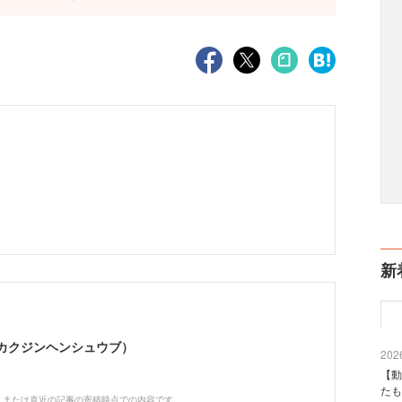
新
シカクジンヘンシュウブ）
2026
【動
たも
、または直近の記事の寄稿時点での内容です