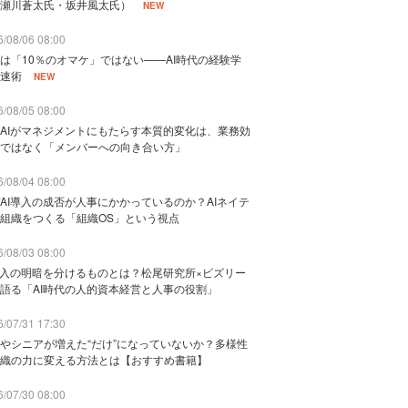
瀬川蒼太氏・坂井風太氏）
NEW
/08/06 08:00
は「10％のオマケ」ではない——AI時代の経験学
速術
NEW
/08/05 08:00
AIがマネジメントにもたらす本質的変化は、業務効
ではなく「メンバーへの向き合い方」
/08/04 08:00
AI導入の成否が人事にかかっているのか？AIネイテ
組織をつくる「組織OS」という視点
/08/03 08:00
導入の明暗を分けるものとは？松尾研究所×ビズリー
語る「AI時代の人的資本経営と人事の役割」
/07/31 17:30
やシニアが増えた“だけ”になっていないか？多様性
織の力に変える方法とは【おすすめ書籍】
/07/30 08:00