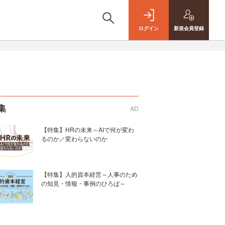
ログイン
新規
会員登録
集
AD
【特集】HRの未来～AIで何が変わ
るのか／変わらないのか
【特集】人的資本経営～人事のため
の知見・情報・事例のひろば～