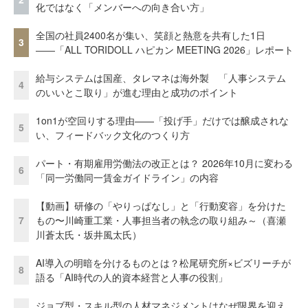
化ではなく「メンバーへの向き合い方」
全国の社員2400名が集い、笑顔と熱意を共有した1日
3
――「ALL TORIDOLL ハピカン MEETING 2026」レポート
給与システムは国産、タレマネは海外製 「人事システム
4
のいいとこ取り」が進む理由と成功のポイント
1on1が空回りする理由——「投げ手」だけでは醸成されな
5
い、フィードバック文化のつくり方
パート・有期雇用労働法の改正とは？ 2026年10月に変わる
6
「同一労働同一賃金ガイドライン」の内容
【動画】研修の「やりっぱなし」と「行動変容」を分けた
7
もの〜川崎重工業・人事担当者の執念の取り組み～（喜瀬
川蒼太氏・坂井風太氏）
AI導入の明暗を分けるものとは？松尾研究所×ビズリーチが
8
語る「AI時代の人的資本経営と人事の役割」
ジョブ型・スキル型の人材マネジメントはなぜ限界を迎え