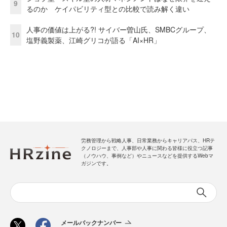
9
るのか ケイパビリティ型との比較で読み解く違い
人事の価値は上がる?! サイバー曽山氏、SMBCグループ、
10
塩野義製薬、江崎グリコが語る「AI×HR」
労務管理から戦略人事、日常業務からキャリアパス、HRテ
クノロジーまで、人事部や人事に関わる皆様に役立つ記事
（ノウハウ、事例など）やニュースなどを提供するWebマ
ガジンです。
メールバックナンバー