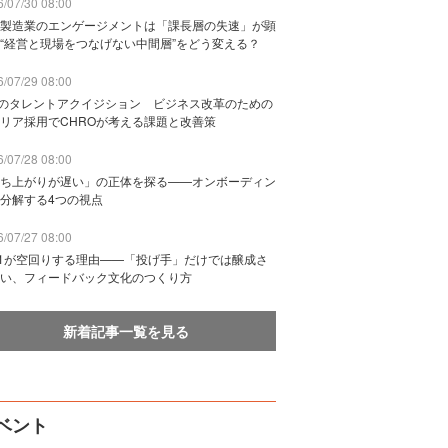
/07/30 08:00
製造業のエンゲージメントは「課長層の失速」が顕
“経営と現場をつなげない中間層”をどう変える？
/07/29 08:00
Bのタレントアクイジション ビジネス改革のための
リア採用でCHROが考える課題と改善策
/07/28 08:00
ち上がりが遅い」の正体を探る——オンボーディン
分解する4つの視点
/07/27 08:00
n1が空回りする理由——「投げ手」だけでは醸成さ
い、フィードバック文化のつくり方
新着記事一覧を見る
ベント