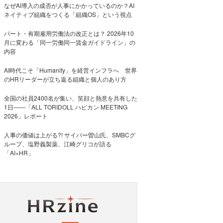
なぜAI導入の成否が人事にかかっているのか？AI
ネイティブ組織をつくる「組織OS」という視点
パート・有期雇用労働法の改正とは？ 2026年10
月に変わる「同一労働同一賃金ガイドライン」の
内容
AI時代こそ「Humanity」を経営インフラへ 世界
のHRリーダーが立ち返る組織と個人のあり方
全国の社員2400名が集い、笑顔と熱意を共有した
1日――「ALL TORIDOLL ハピカン MEETING
2026」レポート
人事の価値は上がる?! サイバー曽山氏、SMBCグ
ループ、塩野義製薬、江崎グリコが語る
「AI×HR」