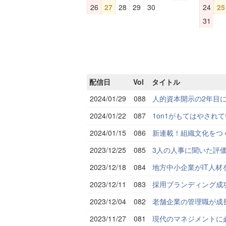
26
27
28
29
30
24
25
31
配信日
Vol
タイトル
2024/01/29
088
人的資本開示の2年目に
2024/01/22
087
1on1がもてはやされ
2024/01/15
086
新連載！組織文化をつ
2023/12/25
085
3人の人事に聞いた評
2023/12/18
084
地方中小企業がIT人
2023/12/11
083
採用ブランディング成
2023/12/04
082
老舗企業の管理職が成
2023/11/27
081
現代のマネジメントに