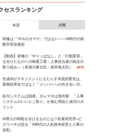
クセスランキング
今日
月間
研修は「10％のオマケ」ではない——AI時代の経
験学習加速術
【動画】研修の「やりっぱなし」と「行動変容」
を分けたもの〜川崎重工業・人事担当者の執念の
取り組み～（喜瀬川蒼太氏・坂井風太氏）
NEW
生成AIがマネジメントにもたらす本質的変化は、
業務効率化ではなく「メンバーへの向き合い方」
給与システムは国産、タレマネは海外製 「人事
システムのいいとこ取り」が進む理由と成功のポ
イント
AI導入の明暗を分けるものとは？松尾研究所×ビ
ズリーチが語る「AI時代の人的資本経営と人事の
役割」