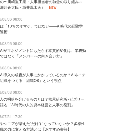
の〜川崎重工業・人事担当者の執念の取り組み～
瀬川蒼太氏・坂井風太氏）
NEW
/08/06 08:00
は「10％のオマケ」ではない——AI時代の経験学
速術
/08/05 08:00
AIがマネジメントにもたらす本質的変化は、業務効
ではなく「メンバーへの向き合い方」
/08/04 08:00
AI導入の成否が人事にかかっているのか？AIネイテ
組織をつくる「組織OS」という視点
/08/03 08:00
導入の明暗を分けるものとは？松尾研究所×ビズリー
語る「AI時代の人的資本経営と人事の役割」
/07/31 17:30
やシニアが増えた“だけ”になっていないか？多様性
織の力に変える方法とは【おすすめ書籍】