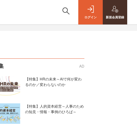
ログイン
新規
会員登録
集
AD
【特集】HRの未来～AIで何が変わ
るのか／変わらないのか
【特集】人的資本経営～人事のため
の知見・情報・事例のひろば～