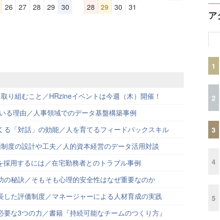
26
27
28
29
30
28
29
30
31
ア
1
取り組むこと／HRzineイベントは今週（木）開催！
2
ている理由／人事領域でのデータ基盤構築事例
くる「対話」の効能／人を育てるフィードバックスキル
3
価制度の設計や工夫／人的資本経営のデータ活用対談
4
材を採用するには／在宅勤務者とのトラブル事例
功の秘訣／そもそも心理的安全性はなぜ重要なのか
長した評価制度／マネージャーによる人材育成の実践
5
必要な3つの力／書籍『持続可能なチームのつくり方』