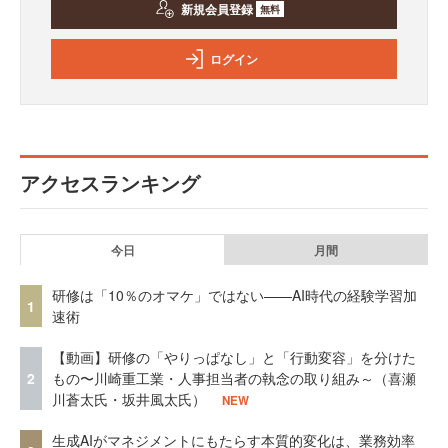
新規会員登録
無料
ログイン
アクセスランキング
今日
月間
研修は「10％のオマケ」ではない——AI時代の経験学習加
1
速術
【動画】研修の「やりっぱなし」と「行動変容」を分けた
2
もの〜川崎重工業・人事担当者の執念の取り組み～（喜瀬
川蒼太氏・坂井風太氏）
NEW
生成AIがマネジメントにもたらす本質的変化は、業務効率