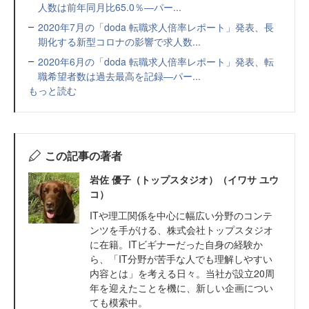
人数は前年同月比65.0％―パー...
2020年7月の「doda 転職求人倍率レポート」発表、長
期化する新型コロナの影響で求人数...
2020年6月の「doda 転職求人倍率レポート」発表、転
職希望者数は過去最高を記録―パー...
もっと読む
この記事の著者
岩佐 優子（トップスタジオ）（イワサ ユウ
コ）
ITや理工関係を中心に幅広い分野のコンテ
ンツを手がける、株式会社トップスタジオ
に在籍。ITビギナーだった自身の経験か
ら、「IT分野が苦手な人でも理解しやすい
内容とは」を考える日々。当社が設立20周
年を迎えたことを機に、新しい企画につい
ても模索中。