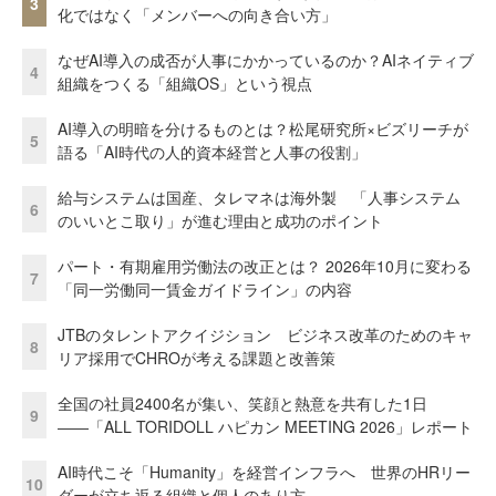
3
化ではなく「メンバーへの向き合い方」
なぜAI導入の成否が人事にかかっているのか？AIネイティブ
4
組織をつくる「組織OS」という視点
AI導入の明暗を分けるものとは？松尾研究所×ビズリーチが
5
語る「AI時代の人的資本経営と人事の役割」
給与システムは国産、タレマネは海外製 「人事システム
6
のいいとこ取り」が進む理由と成功のポイント
パート・有期雇用労働法の改正とは？ 2026年10月に変わる
7
「同一労働同一賃金ガイドライン」の内容
JTBのタレントアクイジション ビジネス改革のためのキャ
8
リア採用でCHROが考える課題と改善策
全国の社員2400名が集い、笑顔と熱意を共有した1日
9
――「ALL TORIDOLL ハピカン MEETING 2026」レポート
AI時代こそ「Humanity」を経営インフラへ 世界のHRリー
10
ダーが立ち返る組織と個人のあり方