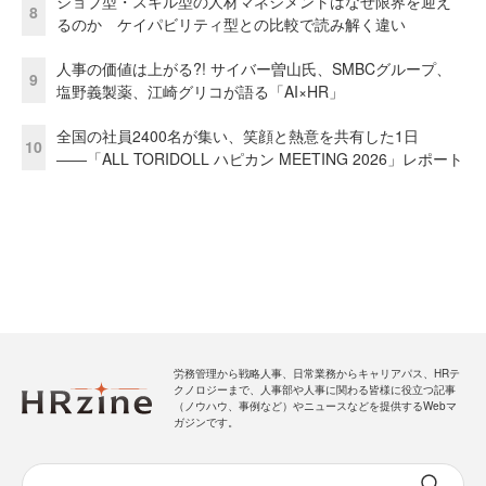
ジョブ型・スキル型の人材マネジメントはなぜ限界を迎え
8
るのか ケイパビリティ型との比較で読み解く違い
人事の価値は上がる?! サイバー曽山氏、SMBCグループ、
9
塩野義製薬、江崎グリコが語る「AI×HR」
全国の社員2400名が集い、笑顔と熱意を共有した1日
10
――「ALL TORIDOLL ハピカン MEETING 2026」レポート
労務管理から戦略人事、日常業務からキャリアパス、HRテ
クノロジーまで、人事部や人事に関わる皆様に役立つ記事
（ノウハウ、事例など）やニュースなどを提供するWebマ
ガジンです。