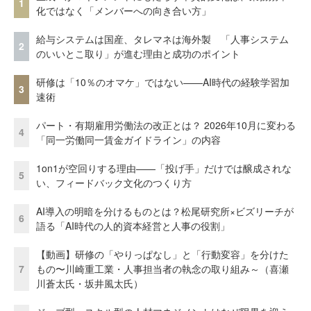
1
化ではなく「メンバーへの向き合い方」
給与システムは国産、タレマネは海外製 「人事システム
2
のいいとこ取り」が進む理由と成功のポイント
研修は「10％のオマケ」ではない——AI時代の経験学習加
3
速術
パート・有期雇用労働法の改正とは？ 2026年10月に変わる
4
「同一労働同一賃金ガイドライン」の内容
1on1が空回りする理由——「投げ手」だけでは醸成されな
5
い、フィードバック文化のつくり方
AI導入の明暗を分けるものとは？松尾研究所×ビズリーチが
6
語る「AI時代の人的資本経営と人事の役割」
【動画】研修の「やりっぱなし」と「行動変容」を分けた
7
もの〜川崎重工業・人事担当者の執念の取り組み～（喜瀬
川蒼太氏・坂井風太氏）