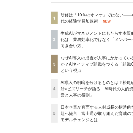
研修は「10％のオマケ」ではない——A
1
代の経験学習加速術
NEW
生成AIがマネジメントにもたらす本質
2
化は、業務効率化ではなく「メンバー
向き合い方」
なぜAI導入の成否が人事にかかってい
3
か？AIネイティブ組織をつくる「組織
という視点
AI導入の明暗を分けるものとは？松尾
4
所×ビズリーチが語る「AI時代の人的
営と人事の役割」
日本企業が直面する人材成長の構造的
5
題へ提言 富士通が取り組んだ育成の
モデルチェンジとは