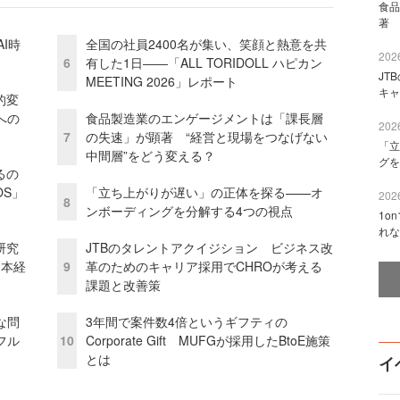
食品
著 
I時
全国の社員2400名が集い、笑顔と熱意を共
2026
6
有した1日――「ALL TORIDOLL ハピカン
JT
MEETING 2026」レポート
キャ
的変
への
食品製造業のエンゲージメントは「課長層
2026
7
の失速」が顕著 “経営と現場をつなげない
「立
中間層”をどう変える？
グを
るの
OS」
「立ち上がりが遅い」の正体を探る——オ
2026
8
ンボーディングを分解する4つの視点
1o
れな
研究
JTBのタレントアクイジション ビジネス改
資本経
9
革のためのキャリア採用でCHROが考える
課題と改善策
な問
3年間で案件数4倍というギフティの
フル
10
Corporate Gift MUFGが採用したBtoE施策
とは
イ