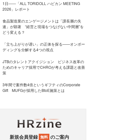
1日――「ALL TORIDOLL ハピカン MEETING
2026」レポート
食品製造業のエンゲージメントは「課長層の失
速」が顕著 “経営と現場をつなげない中間層”を
どう変える？
「立ち上がりが遅い」の正体を探る——オンボー
ディングを分解する4つの視点
JTBのタレントアクイジション ビジネス改革の
ためのキャリア採用でCHROが考える課題と改善
策
3年間で案件数4倍というギフティのCorporate
Gift MUFGが採用したBtoE施策とは
新規会員登録
のご案内
無料