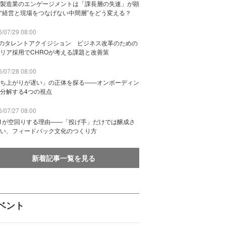
製造業のエンゲージメントは「課長層の失速」が顕
“経営と現場をつなげない中間層”をどう変える？
/07/29 08:00
Bのタレントアクイジション ビジネス改革のための
リア採用でCHROが考える課題と改善策
/07/28 08:00
ち上がりが遅い」の正体を探る——オンボーディン
分解する4つの視点
/07/27 08:00
n1が空回りする理由——「投げ手」だけでは醸成さ
い、フィードバック文化のつくり方
新着記事一覧を見る
ベント