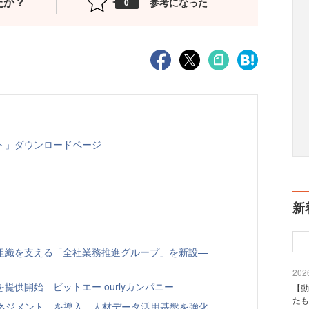
たか？
参考になった
0
ト」ダウンロードページ
新
組織を支える「全社業務推進グループ」を新設—
2026
供開始—ビットエー ourlyカンパニー
【動
たも
トマネジメント」を導入、人材データ活用基盤を強化—