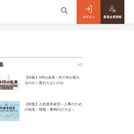
ログイン
新規
会員登録
集
AD
【特集】HRの未来～AIで何が変わ
るのか／変わらないのか
【特集】人的資本経営～人事のため
の知見・情報・事例のひろば～