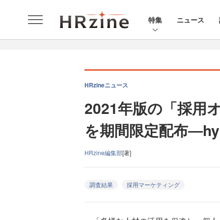
特集
ニュース
HRzineニュース
2021年版の「採
を期間限定配布―hyp
HRzine編集部
[著]
調査結果
採用マーケティング