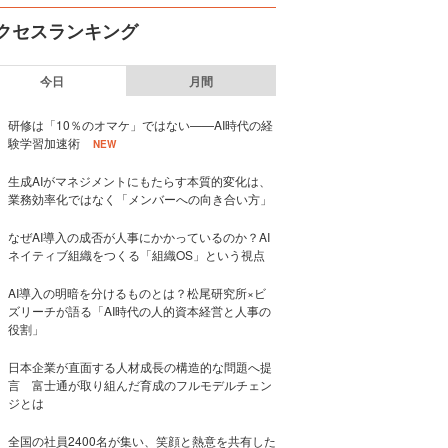
クセスランキング
今日
月間
研修は「10％のオマケ」ではない——AI時代の経
験学習加速術
NEW
生成AIがマネジメントにもたらす本質的変化は、
業務効率化ではなく「メンバーへの向き合い方」
なぜAI導入の成否が人事にかかっているのか？AI
ネイティブ組織をつくる「組織OS」という視点
AI導入の明暗を分けるものとは？松尾研究所×ビ
ズリーチが語る「AI時代の人的資本経営と人事の
役割」
日本企業が直面する人材成長の構造的な問題へ提
言 富士通が取り組んだ育成のフルモデルチェン
ジとは
全国の社員2400名が集い、笑顔と熱意を共有した