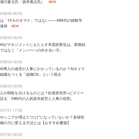
瀬川蒼太氏・坂井風太氏）
NEW
/08/06 08:00
は「10％のオマケ」ではない——AI時代の経験学
速術
NEW
/08/05 08:00
AIがマネジメントにもたらす本質的変化は、業務効
ではなく「メンバーへの向き合い方」
/08/04 08:00
AI導入の成否が人事にかかっているのか？AIネイテ
組織をつくる「組織OS」という視点
/08/03 08:00
導入の明暗を分けるものとは？松尾研究所×ビズリー
語る「AI時代の人的資本経営と人事の役割」
/07/31 17:30
やシニアが増えた“だけ”になっていないか？多様性
織の力に変える方法とは【おすすめ書籍】
/07/30 08:00