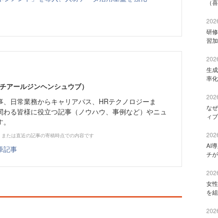
（喜
2026
研修
習加
2026
生成
率化
エイチアールジンヘンシュウブ）
2026
事、日常業務からキャリアパス、HRテクノロジーま
なぜ
関わる皆様に役立つ記事（ノウハウ、事例など）やニュ
ィブ
す。
2026
、または直近の記事の寄稿時点での内容です
AI
筆記事
チが
2026
女性
を組
2026