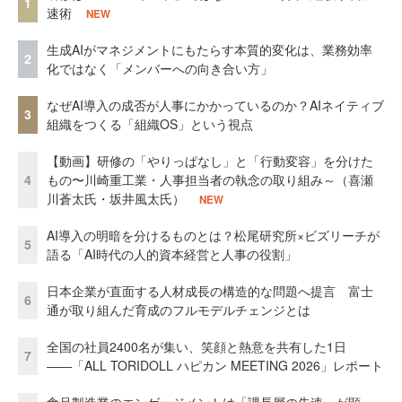
1
速術
NEW
生成AIがマネジメントにもたらす本質的変化は、業務効率
2
化ではなく「メンバーへの向き合い方」
なぜAI導入の成否が人事にかかっているのか？AIネイティブ
3
組織をつくる「組織OS」という視点
【動画】研修の「やりっぱなし」と「行動変容」を分けた
4
もの〜川崎重工業・人事担当者の執念の取り組み～（喜瀬
川蒼太氏・坂井風太氏）
NEW
AI導入の明暗を分けるものとは？松尾研究所×ビズリーチが
5
語る「AI時代の人的資本経営と人事の役割」
日本企業が直面する人材成長の構造的な問題へ提言 富士
6
通が取り組んだ育成のフルモデルチェンジとは
全国の社員2400名が集い、笑顔と熱意を共有した1日
7
――「ALL TORIDOLL ハピカン MEETING 2026」レポート
食品製造業のエンゲージメントは「課長層の失速」が顕