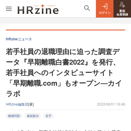
新規
ログイン
会員登録
HRzineニュース
若手社員の退職理由に迫った調査デ
ータ『早期離職白書2022』を発行、
若手社員へのインタビューサイト
「早期離職.com」もオープン―カイ
ラボ
HRzine編集部
[著]
2022/06/01 16:48
離職問題
書籍案内
若手