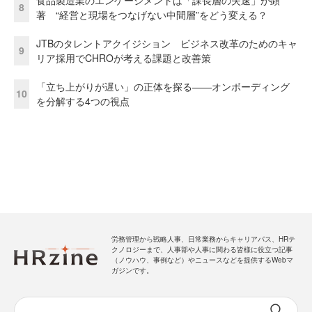
8
著 “経営と現場をつなげない中間層”をどう変える？
JTBのタレントアクイジション ビジネス改革のためのキャ
9
リア採用でCHROが考える課題と改善策
「立ち上がりが遅い」の正体を探る——オンボーディング
10
を分解する4つの視点
労務管理から戦略人事、日常業務からキャリアパス、HRテ
クノロジーまで、人事部や人事に関わる皆様に役立つ記事
（ノウハウ、事例など）やニュースなどを提供するWebマ
ガジンです。