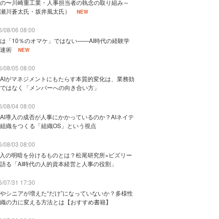
の〜川崎重工業・人事担当者の執念の取り組み～
瀬川蒼太氏・坂井風太氏）
NEW
/08/06 08:00
は「10％のオマケ」ではない——AI時代の経験学
速術
NEW
/08/05 08:00
AIがマネジメントにもたらす本質的変化は、業務効
ではなく「メンバーへの向き合い方」
/08/04 08:00
AI導入の成否が人事にかかっているのか？AIネイテ
組織をつくる「組織OS」という視点
/08/03 08:00
導入の明暗を分けるものとは？松尾研究所×ビズリー
語る「AI時代の人的資本経営と人事の役割」
/07/31 17:30
やシニアが増えた“だけ”になっていないか？多様性
織の力に変える方法とは【おすすめ書籍】