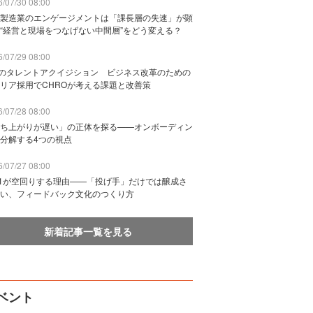
/07/30 08:00
製造業のエンゲージメントは「課長層の失速」が顕
“経営と現場をつなげない中間層”をどう変える？
/07/29 08:00
Bのタレントアクイジション ビジネス改革のための
リア採用でCHROが考える課題と改善策
/07/28 08:00
ち上がりが遅い」の正体を探る——オンボーディン
分解する4つの視点
/07/27 08:00
n1が空回りする理由——「投げ手」だけでは醸成さ
い、フィードバック文化のつくり方
新着記事一覧を見る
ベント