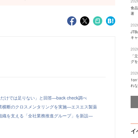
2026
食品
著 
2026
JT
キャ
2026
「立
グを
2026
1o
れな
けでは足りない」と回答—back check調べ
業横断のクロスメンタリングを実施—エスエス製薬
組織を支える「全社業務推進グループ」を新設—
イ