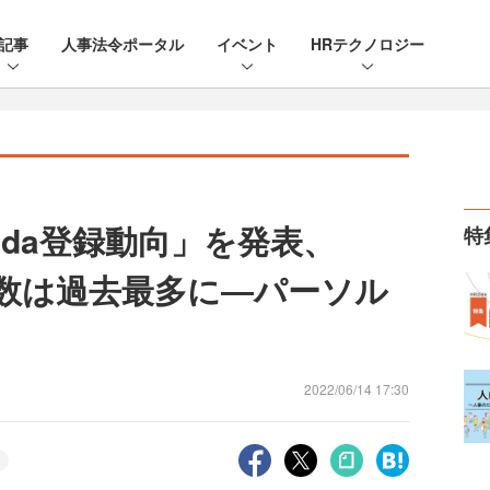
記事
人事法令ポータル
イベント
HRテクノロジー
oda登録動向」を発表、
特
者数は過去最多に―パーソル
2022/06/14 17:30