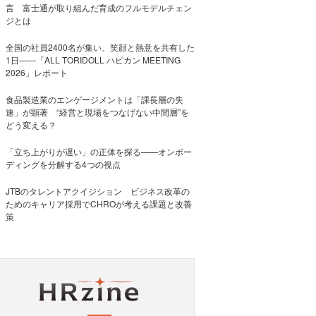
言 富士通が取り組んだ育成のフルモデルチェン
ジとは
全国の社員2400名が集い、笑顔と熱意を共有した
1日――「ALL TORIDOLL ハピカン MEETING
2026」レポート
食品製造業のエンゲージメントは「課長層の失
速」が顕著 “経営と現場をつなげない中間層”を
どう変える？
「立ち上がりが遅い」の正体を探る——オンボー
ディングを分解する4つの視点
JTBのタレントアクイジション ビジネス改革の
ためのキャリア採用でCHROが考える課題と改善
策