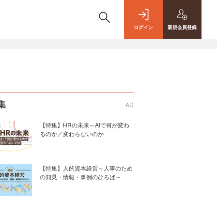
ログイン
新規
会員登録
集
AD
【特集】HRの未来～AIで何が変わ
るのか／変わらないのか
【特集】人的資本経営～人事のため
の知見・情報・事例のひろば～