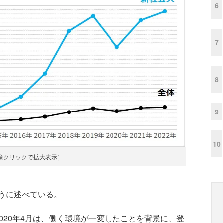
6
7
8
9
10
像クリックで拡大表示］
うに述べている。
020年4月は、働く環境が一変したことを背景に、登