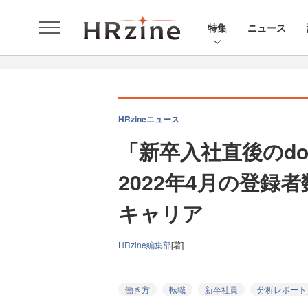
特集
ニュース
HRzineニュース
「新卒入社直後のd
2022年4月の登録
キャリア
HRzine編集部
[著]
働き方
転職
新卒社員
分析レポート