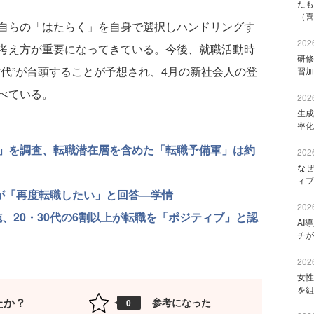
たも
（喜
自らの「はたらく」を自身で選択しハンドリングす
2026
考え方が重要になってきている。今後、就職活動時
研修
代”が台頭することが予想され、4月の新社会人の登
習加
べている。
2026
生成
率化
」を調査、転職潜在層を含めた「転職予備軍」は約
2026
なぜ
ィブ
超が「再度転職したい」と回答―学情
2026
施、20・30代の6割以上が転職を「ポジティブ」と認
AI
チが
2026
女性
を組
たか？
参考になった
0