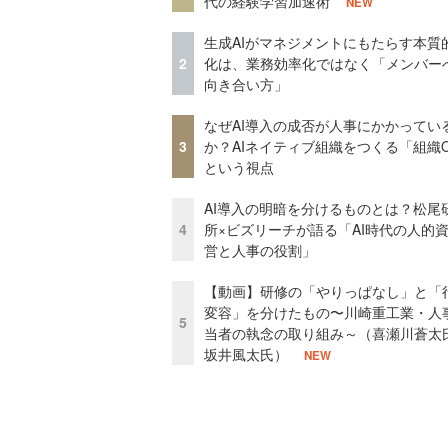
代の経験学習加速術
NEW
生成AIがマネジメントにもたらす本質
2
化は、業務効率化ではなく「メンバー
向き合い方」
なぜAI導入の成否が人事にかかってい
3
か？AIネイティブ組織をつくる「組織
という視点
AI導入の明暗を分けるものとは？松尾
4
所×ビズリーチが語る「AI時代の人的
営と人事の役割」
【動画】研修の「やりっぱなし」と「
変容」を分けたもの〜川崎重工業・人
5
当者の執念の取り組み～（喜瀬川蒼太
坂井風太氏）
NEW