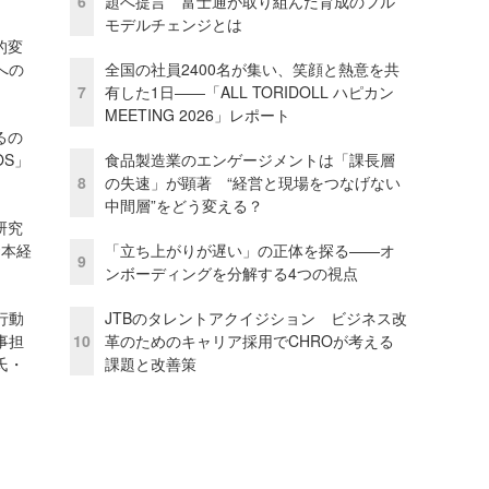
6
題へ提言 富士通が取り組んだ育成のフル
モデルチェンジとは
的変
への
全国の社員2400名が集い、笑顔と熱意を共
7
有した1日――「ALL TORIDOLL ハピカン
MEETING 2026」レポート
るの
OS」
食品製造業のエンゲージメントは「課長層
8
の失速」が顕著 “経営と現場をつなげない
中間層”をどう変える？
研究
資本経
「立ち上がりが遅い」の正体を探る——オ
9
ンボーディングを分解する4つの視点
行動
JTBのタレントアクイジション ビジネス改
事担
10
革のためのキャリア採用でCHROが考える
氏・
課題と改善策