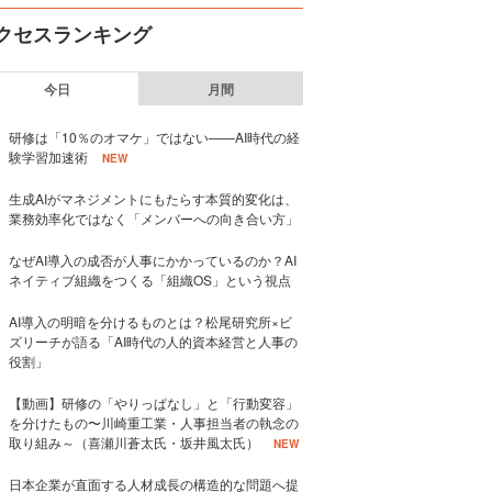
クセスランキング
今日
月間
研修は「10％のオマケ」ではない——AI時代の経
験学習加速術
NEW
生成AIがマネジメントにもたらす本質的変化は、
業務効率化ではなく「メンバーへの向き合い方」
なぜAI導入の成否が人事にかかっているのか？AI
ネイティブ組織をつくる「組織OS」という視点
AI導入の明暗を分けるものとは？松尾研究所×ビ
ズリーチが語る「AI時代の人的資本経営と人事の
役割」
【動画】研修の「やりっぱなし」と「行動変容」
を分けたもの〜川崎重工業・人事担当者の執念の
取り組み～（喜瀬川蒼太氏・坂井風太氏）
NEW
日本企業が直面する人材成長の構造的な問題へ提