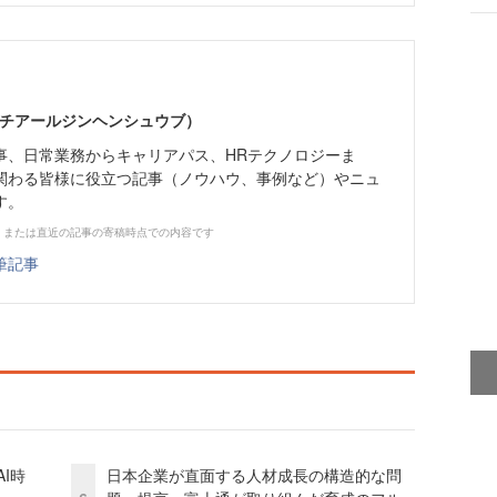
エイチアールジンヘンシュウブ）
事、日常業務からキャリアパス、HRテクノロジーま
関わる皆様に役立つ記事（ノウハウ、事例など）やニュ
す。
、または直近の記事の寄稿時点での内容です
筆記事
I時
日本企業が直面する人材成長の構造的な問