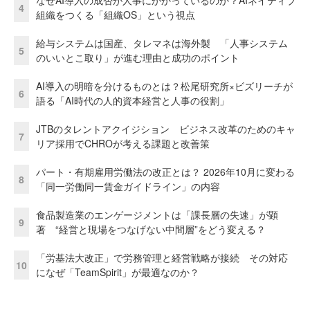
なぜAI導入の成否が人事にかかっているのか？AIネイティブ
4
組織をつくる「組織OS」という視点
給与システムは国産、タレマネは海外製 「人事システム
5
のいいとこ取り」が進む理由と成功のポイント
AI導入の明暗を分けるものとは？松尾研究所×ビズリーチが
6
語る「AI時代の人的資本経営と人事の役割」
JTBのタレントアクイジション ビジネス改革のためのキャ
7
リア採用でCHROが考える課題と改善策
パート・有期雇用労働法の改正とは？ 2026年10月に変わる
8
「同一労働同一賃金ガイドライン」の内容
食品製造業のエンゲージメントは「課長層の失速」が顕
9
著 “経営と現場をつなげない中間層”をどう変える？
「労基法大改正」で労務管理と経営戦略が接続 その対応
10
になぜ「TeamSpirit」が最適なのか？