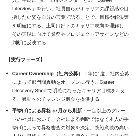
Interview」を行い、社員自らがキャリアの課題感や目
指したい姿を自分の言葉で語ることで、目標や解決策
を明確にする。上司は部下のキャリア志向を理解し、
その実現に向けて業務やプロジェクトアサインなどの
判断に反映する
【実行フェーズ】
Career Ownership（社内公募）
：年に1度、社内公募
によって部門間異動をオープンに行う。Career
Discovery Sheetで明確になったキャリア目標を叶え
る、異動へのチャレンジ機会を提供する
手挙げによる昇格 ※7月から刷新
：一定以上のグレー
ドの社員において、会社による判断ではなく本人の手
挙げによって昇格審査の対象を決定。挑戦意欲の高い
人材に昇格へチャレンジする機会を与え、「自分の意