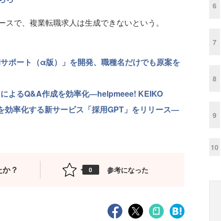
6
ースで、複業転職求人は生成できないという。
7
成AIサポート（α版）」を開発、職種名だけでも原案を
8
よるQ&A作成を効率化―helpmeee! KEIKO
セスを効率化する新サービス「採用GPT」をリリース―
9
10
たか？
参考になった
0