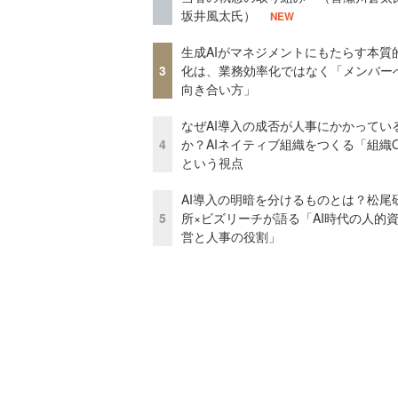
坂井風太氏）
NEW
生成AIがマネジメントにもたらす本質
3
化は、業務効率化ではなく「メンバー
向き合い方」
なぜAI導入の成否が人事にかかってい
4
か？AIネイティブ組織をつくる「組織
という視点
AI導入の明暗を分けるものとは？松尾
5
所×ビズリーチが語る「AI時代の人的
営と人事の役割」