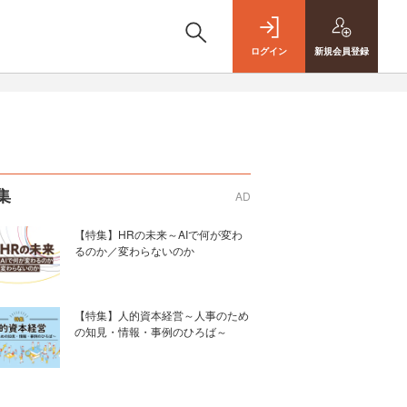
ログイン
新規
会員登録
集
AD
【特集】HRの未来～AIで何が変わ
るのか／変わらないのか
【特集】人的資本経営～人事のため
の知見・情報・事例のひろば～