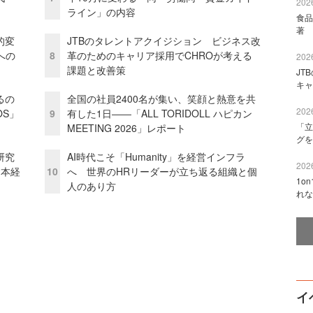
2026
ライン」の内容
食品
著 
的変
JTBのタレントアクイジション ビジネス改
への
8
革のためのキャリア採用でCHROが考える
2026
課題と改善策
JT
キャ
るの
全国の社員2400名が集い、笑顔と熱意を共
2026
OS」
9
有した1日――「ALL TORIDOLL ハピカン
「立
MEETING 2026」レポート
グを
研究
AI時代こそ「Humanity」を経営インフラ
2026
資本経
10
へ 世界のHRリーダーが立ち返る組織と個
1o
人のあり方
れな
イ