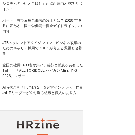
システムのいいとこ取り」が進む理由と成功のポ
イント
パート・有期雇用労働法の改正とは？ 2026年10
月に変わる「同一労働同一賃金ガイドライン」の
内容
JTBのタレントアクイジション ビジネス改革の
ためのキャリア採用でCHROが考える課題と改善
策
全国の社員2400名が集い、笑顔と熱意を共有した
1日――「ALL TORIDOLL ハピカン MEETING
2026」レポート
AI時代こそ「Humanity」を経営インフラへ 世界
のHRリーダーが立ち返る組織と個人のあり方