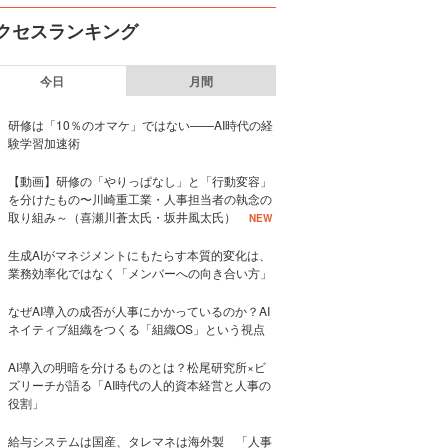
クセスランキング
今日
月間
研修は「10％のオマケ」ではない——AI時代の経
験学習加速術
【動画】研修の「やりっぱなし」と「行動変容」
を分けたもの〜川崎重工業・人事担当者の執念の
取り組み～（喜瀬川蒼太氏・坂井風太氏）
NEW
生成AIがマネジメントにもたらす本質的変化は、
業務効率化ではなく「メンバーへの向き合い方」
なぜAI導入の成否が人事にかかっているのか？AI
ネイティブ組織をつくる「組織OS」という視点
AI導入の明暗を分けるものとは？松尾研究所×ビ
ズリーチが語る「AI時代の人的資本経営と人事の
役割」
給与システムは国産、タレマネは海外製 「人事