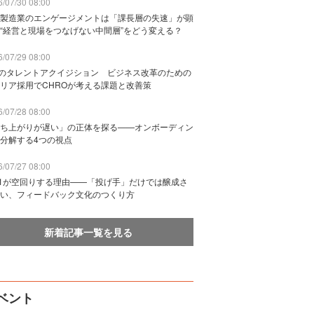
/07/30 08:00
製造業のエンゲージメントは「課長層の失速」が顕
“経営と現場をつなげない中間層”をどう変える？
/07/29 08:00
Bのタレントアクイジション ビジネス改革のための
リア採用でCHROが考える課題と改善策
/07/28 08:00
ち上がりが遅い」の正体を探る——オンボーディン
分解する4つの視点
/07/27 08:00
n1が空回りする理由——「投げ手」だけでは醸成さ
い、フィードバック文化のつくり方
新着記事一覧を見る
ベント