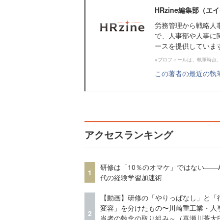
HRzine編集部（
労務管理から戦略人
で、人事部や人事に
ースを提供していま
※プロフィールは、執筆時点
この著者の最近の執
アクセスランキング
研修は「10％のオマケ」ではない——A
1
代の経験学習加速術
【動画】研修の「やりっぱなし」と「
変容」を分けたもの〜川崎重工業・人
2
当者の執念の取り組み～（喜瀬川蒼太