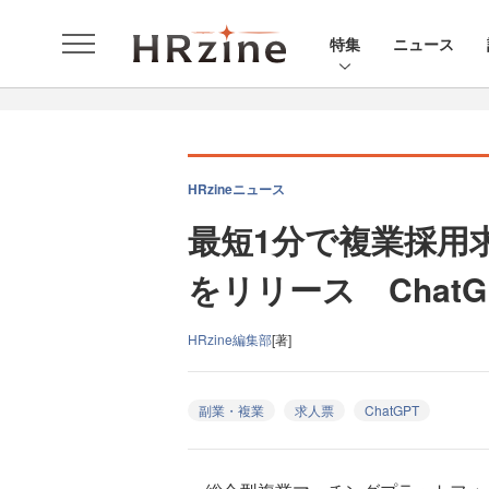
特集
ニュース
HRzineニュース
最短1分で複業採用
をリリース ChatGP
HRzine編集部
[著]
副業・複業
求人票
ChatGPT