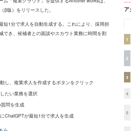
複業クラウド」を提供するAnother worksは、
ア
能（β版）をリリースした。
短1分で求人を自動生成する。これにより、採用担
減でき、候補者との面談やスカウト業務に時間を割
1
2
3
動し、複業求人を作成するボタンをクリック
したい業務を選択
4
の質問を生成
5
ChatGPTが最短1分で求人を生成
ちら