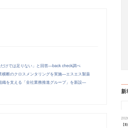
けでは足りない」と回答—back check調べ
業横断のクロスメンタリングを実施—エスエス製薬
組織を支える「全社業務推進グループ」を新設—
新
2026
【動