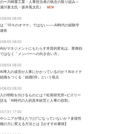
の〜川崎重工業・人事担当者の執念の取り組み～
瀬川蒼太氏・坂井風太氏）
NEW
/08/06 08:00
は「10％のオマケ」ではない——AI時代の経験学
速術
/08/05 08:00
AIがマネジメントにもたらす本質的変化は、業務効
ではなく「メンバーへの向き合い方」
/08/04 08:00
AI導入の成否が人事にかかっているのか？AIネイテ
組織をつくる「組織OS」という視点
/08/03 08:00
導入の明暗を分けるものとは？松尾研究所×ビズリー
語る「AI時代の人的資本経営と人事の役割」
/07/31 17:30
やシニアが増えた“だけ”になっていないか？多様性
織の力に変える方法とは【おすすめ書籍】