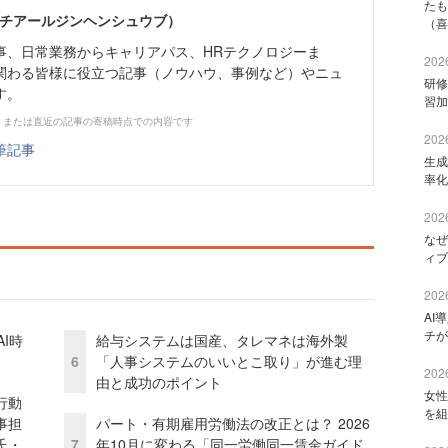
たも
エイチアールジンヘンシュウブ）
（喜
事、日常業務からキャリアパス、HRテクノロジーま
2026
関わる皆様に役立つ記事（ノウハウ、事例など）やニュ
研修
す。
習加
、または直近の記事の寄稿時点での内容です
2026
筆記事
生成
率化
2026
なぜ
ィブ
2026
AI
チが
I時
給与システムは国産、タレマネは海外製
6
「人事システムのいいとこ取り」が進む理
2026
由と成功のポイント
女性
行動
を組
事担
パート・有期雇用労働法の改正とは？ 2026
氏・
7
年10月に変わる「同一労働同一賃金ガイド