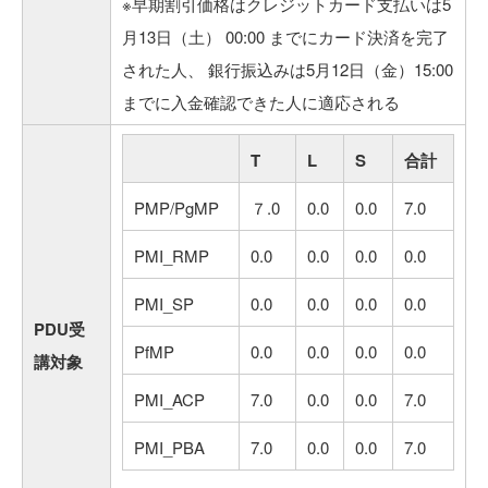
※早期割引価格はクレジットカード支払いは5
月13日（土） 00:00 までにカード決済を完了
された人、 銀行振込みは5月12日（金）15:00
までに入金確認できた人に適応される
T
L
S
合計
PMP/PgMP
７.0
0.0
0.0
7.0
PMI_RMP
0.0
0.0
0.0
0.0
PMI_SP
0.0
0.0
0.0
0.0
PDU受
PfMP
0.0
0.0
0.0
0.0
講対象
PMI_ACP
7.0
0.0
0.0
7.0
PMI_PBA
7.0
0.0
0.0
7.0