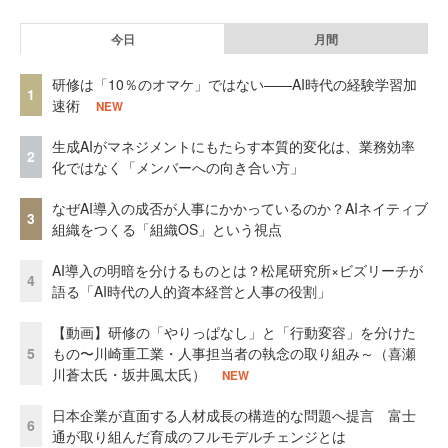
今日
月間
研修は「10％のオマケ」ではない——AI時代の経験学習加
1
速術
NEW
生成AIがマネジメントにもたらす本質的変化は、業務効率
2
化ではなく「メンバーへの向き合い方」
なぜAI導入の成否が人事にかかっているのか？AIネイティブ
3
組織をつくる「組織OS」という視点
AI導入の明暗を分けるものとは？松尾研究所×ビズリーチが
4
語る「AI時代の人的資本経営と人事の役割」
【動画】研修の「やりっぱなし」と「行動変容」を分けた
5
もの〜川崎重工業・人事担当者の執念の取り組み～（喜瀬
川蒼太氏・坂井風太氏）
NEW
日本企業が直面する人材成長の構造的な問題へ提言 富士
6
通が取り組んだ育成のフルモデルチェンジとは