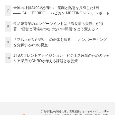
全国の社員2400名が集い、笑顔と熱意を共有した1日
7
――「ALL TORIDOLL ハピカン MEETING 2026」レポート
食品製造業のエンゲージメントは「課長層の失速」が顕
8
著 “経営と現場をつなげない中間層”をどう変える？
「立ち上がりが遅い」の正体を探る——オンボーディング
9
を分解する4つの視点
JTBのタレントアクイジション ビジネス改革のためのキャ
10
リア採用でCHROが考える課題と改善策
労務管理から戦略人事、日常業務からキャリアパス、HRテ