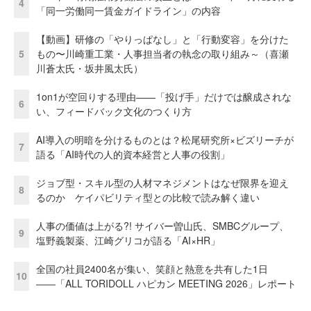
4
「同一労働同一賃金ガイドライン」の内容
【動画】研修の「やりっぱなし」と「行動変容」を分けた
5
もの〜川崎重工業・人事担当者の執念の取り組み～（喜瀬
川蒼太氏・坂井風太氏）
1on1が空回りする理由——「投げ手」だけでは醸成されな
6
い、フィードバック文化のつくり方
AI導入の明暗を分けるものとは？松尾研究所×ビズリーチが
7
語る「AI時代の人的資本経営と人事の役割」
ジョブ型・スキル型の人材マネジメントはなぜ限界を迎え
8
るのか ケイパビリティ型との比較で読み解く違い
人事の価値は上がる?! サイバー曽山氏、SMBCグループ、
9
塩野義製薬、江崎グリコが語る「AI×HR」
全国の社員2400名が集い、笑顔と熱意を共有した1日
10
――「ALL TORIDOLL ハピカン MEETING 2026」レポート