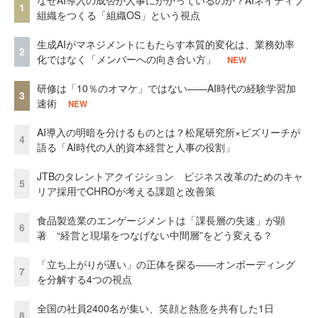
1
組織をつくる「組織OS」という視点
生成AIがマネジメントにもたらす本質的変化は、業務効率
2
化ではなく「メンバーへの向き合い方」
NEW
研修は「10％のオマケ」ではない——AI時代の経験学習加
3
速術
NEW
AI導入の明暗を分けるものとは？松尾研究所×ビズリーチが
4
語る「AI時代の人的資本経営と人事の役割」
JTBのタレントアクイジション ビジネス改革のためのキャ
5
リア採用でCHROが考える課題と改善策
食品製造業のエンゲージメントは「課長層の失速」が顕
6
著 “経営と現場をつなげない中間層”をどう変える？
「立ち上がりが遅い」の正体を探る——オンボーディング
7
を分解する4つの視点
全国の社員2400名が集い、笑顔と熱意を共有した1日
8