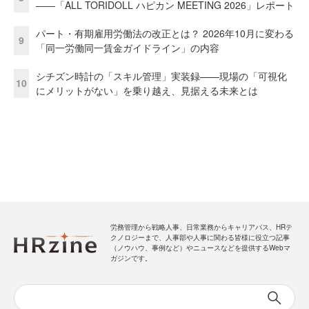
――「ALL TORIDOLL ハピカン MEETING 2026」レポート
パート・有期雇用労働法の改正とは？ 2026年10月に変わる
9
「同一労働同一賃金ガイドライン」の内容
シチズン時計の「スキル管理」実装録——現場の「可視化
10
にメリットがない」を乗り越え、見据える未来とは
労務管理から戦略人事、日常業務からキャリアパス、HRテ
クノロジーまで、人事部や人事に関わる皆様に役立つ記事
（ノウハウ、事例など）やニュースなどを提供するWebマ
ガジンです。