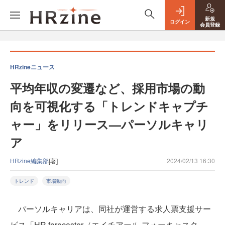
新規
ログイン
会員登録
HRzineニュース
平均年収の変遷など、採用市場の動
向を可視化する「トレンドキャプチ
ャー」をリリース—パーソルキャリ
ア
HRzine編集部
[著]
2024/02/13 16:30
トレンド
市場動向
パーソルキャリアは、同社が運営する求人票支援サー
ビス「HR forecaster（エイチアール フォーキャスタ