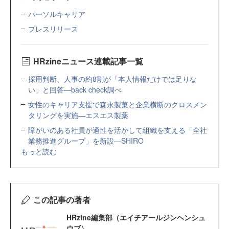
パーソルキャリア
プレスリリース
HRzineニュース連載記事一覧
採用判断、人事の約8割が「本人情報だけでは足りな
い」と回答—back check調べ
女性のキャリア支援で森永製菓と企業横断のクロスメン
タリングを実施—エスエス製薬
障がいのある社員が適性を活かして組織を支える「全社
業務推進グループ」を新設—SHIRO
もっと読む
この記事の著者
HRzine編集部（エイチアールジンヘンシュ
ウブ）