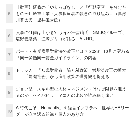
【動画】研修の「やりっぱなし」と「行動変容」を分けた
5
もの〜川崎重工業・人事担当者の執念の取り組み～（喜瀬
川蒼太氏・坂井風太氏）
人事の価値は上がる?! サイバー曽山氏、SMBCグループ、
6
塩野義製薬、江崎グリコが語る「AI×HR」
パート・有期雇用労働法の改正とは？ 2026年10月に変わる
7
「同一労働同一賃金ガイドライン」の内容
ドラッカー「知識労働者」論とAI政策・労基法改正の拡大
8
——「知識社会」から雇用政策の世界観を捉える
ジョブ型・スキル型の人材マネジメントはなぜ限界を迎え
9
るのか ケイパビリティ型との比較で読み解く違い
AI時代こそ「Humanity」を経営インフラへ 世界のHRリー
10
ダーが立ち返る組織と個人のあり方