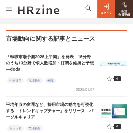
新規
ログイン
会員登録
市場動向に関する記事とニュース
「転職市場予測2025上半期」を発表 15分野
のうち13分野で求人数増加・好調を維持と予想
—doda
0
中途採用
市場動向
転職
2025/01/07
平均年収の変遷など、採用市場の動向を可視化
する「トレンドキャプチャー」をリリース—パ
ーソルキャリア
0
トレンド
市場動向