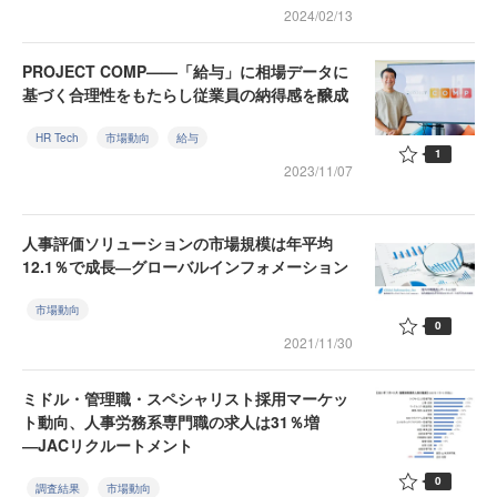
2024/02/13
PROJECT COMP——「給与」に相場データに
基づく合理性をもたらし従業員の納得感を醸成
HR Tech
市場動向
給与
1
2023/11/07
人事評価ソリューションの市場規模は年平均
12.1％で成長―グローバルインフォメーション
市場動向
0
2021/11/30
ミドル・管理職・スペシャリスト採用マーケッ
ト動向、人事労務系専門職の求人は31％増
―JACリクルートメント
0
調査結果
市場動向