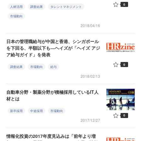
0
人材活用
調査結果
タレントマネジメント
市場動向
2018/04/16
日本の管理職給与が中国と香港、シンガポール
を下回る、半額以下も―ヘイズが「ヘイズ アジ
ア給与ガイド」を発表
0
調査結果
市場動向
給与
2018/02/13
自動車分野・製薬分野が積極採用しているIT人
材とは
新卒採用
中途採用
市場動向
0
2017/12/27
情報化投資の2017年度見込みは「前年より増