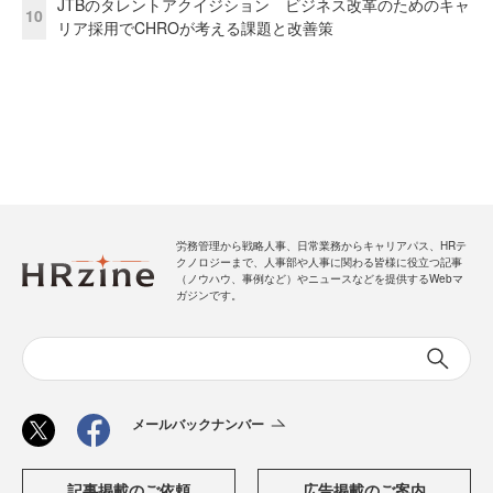
JTBのタレントアクイジション ビジネス改革のためのキャ
10
リア採用でCHROが考える課題と改善策
労務管理から戦略人事、日常業務からキャリアパス、HRテ
クノロジーまで、人事部や人事に関わる皆様に役立つ記事
（ノウハウ、事例など）やニュースなどを提供するWebマ
ガジンです。
メールバックナンバー
記事掲載のご依頼
広告掲載のご案内