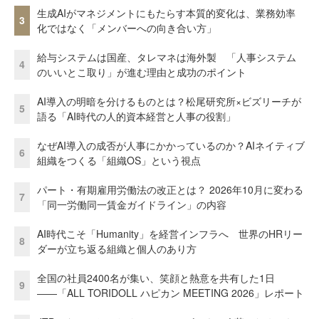
生成AIがマネジメントにもたらす本質的変化は、業務効率
3
化ではなく「メンバーへの向き合い方」
給与システムは国産、タレマネは海外製 「人事システム
4
のいいとこ取り」が進む理由と成功のポイント
AI導入の明暗を分けるものとは？松尾研究所×ビズリーチが
5
語る「AI時代の人的資本経営と人事の役割」
なぜAI導入の成否が人事にかかっているのか？AIネイティブ
6
組織をつくる「組織OS」という視点
パート・有期雇用労働法の改正とは？ 2026年10月に変わる
7
「同一労働同一賃金ガイドライン」の内容
AI時代こそ「Humanity」を経営インフラへ 世界のHRリー
8
ダーが立ち返る組織と個人のあり方
全国の社員2400名が集い、笑顔と熱意を共有した1日
9
――「ALL TORIDOLL ハピカン MEETING 2026」レポート