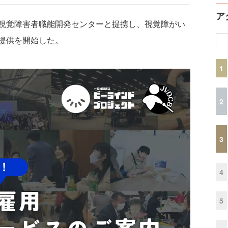
ア
視覚障害者職能開発センターと提携し、視覚障がい
提供を開始した。
1
2
3
4
5