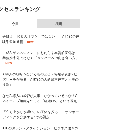
クセスランキング
今日
月間
研修は「10％のオマケ」ではない——AI時代の経
験学習加速術
NEW
生成AIがマネジメントにもたらす本質的変化は、
業務効率化ではなく「メンバーへの向き合い方」
NEW
AI導入の明暗を分けるものとは？松尾研究所×ビ
ズリーチが語る「AI時代の人的資本経営と人事の
役割」
なぜAI導入の成否が人事にかかっているのか？AI
ネイティブ組織をつくる「組織OS」という視点
「立ち上がりが遅い」の正体を探る——オンボー
ディングを分解する4つの視点
JTBのタレントアクイジション ビジネス改革の