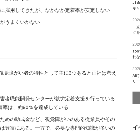
JT
キャ
に雇用してきたが、なかなか定着率が安定しない
2026
がうまくいかない
「立
グを
2026
1o
れな
2026
覚障がい者の特性として主に3つあると両社は考え
AI
リー
害者職能開発センターが就労定着支援を行っている
着率は、約90％を達成している
ための助成金など、視覚障がいのある従業員やその
イ
は豊富にある。一方で、必要な専門的知識が多いの