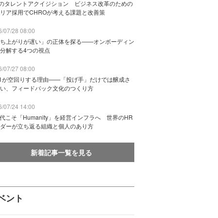
Bのタレントアクイジション ビジネス改革のための
リア採用でCHROが考える課題と改善策
/07/28 08:00
ち上がりが遅い」の正体を探る——オンボーディン
分解する4つの視点
/07/27 08:00
n1が空回りする理由——「投げ手」だけでは醸成さ
い、フィードバック文化のつくり方
/07/24 14:00
時代こそ「Humanity」を経営インフラへ 世界のHR
ダーが立ち返る組織と個人のあり方
新着記事一覧を見る
ベント