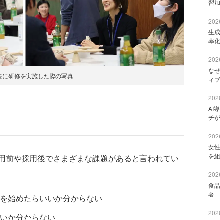
習加
2026
生成
率化
2026
なぜ
去に研修を実施した際の写真
ィブ
2026
AI
チが
2026
女性
を組
用前や採用後でさまざまな課題があると言われてい
2026
食品
著 
を始めたらいいか分からない
2026
いか分からない