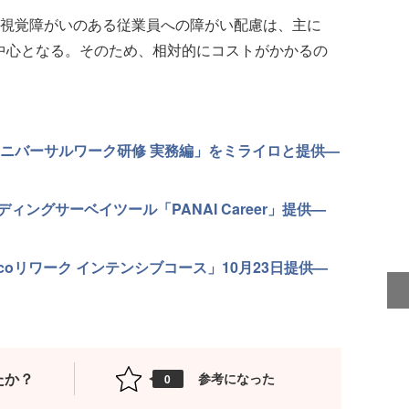
視覚障がいのある従業員への障がい配慮は、主に
中心となる。そのため、相対的にコストがかかるの
ユニバーサルワーク研修 実務編」をミライロと提供—
ングサーベイツール「PANAI Career」提供—
coリワーク インテンシブコース」10月23日提供—
たか？
参考になった
0