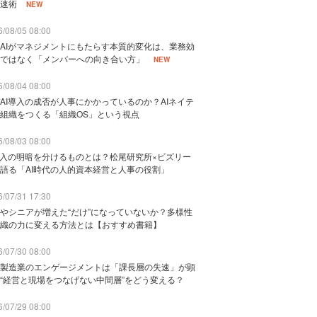
速術
NEW
/08/05 08:00
AIがマネジメントにもたらす本質的変化は、業務効
ではなく「メンバーへの向き合い方」
NEW
/08/04 08:00
AI導入の成否が人事にかかっているのか？AIネイテ
組織をつくる「組織OS」という視点
/08/03 08:00
導入の明暗を分けるものとは？松尾研究所×ビズリー
語る「AI時代の人的資本経営と人事の役割」
/07/31 17:30
やシニアが増えた“だけ”になっていないか？多様性
織の力に変える方法とは【おすすめ書籍】
/07/30 08:00
製造業のエンゲージメントは「課長層の失速」が顕
“経営と現場をつなげない中間層”をどう変える？
/07/29 08:00