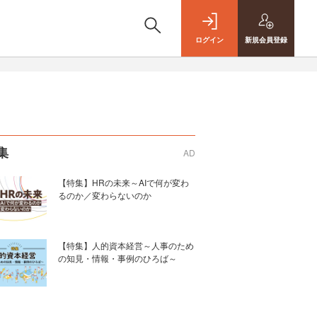
ログイン
新規
会員登録
集
AD
【特集】HRの未来～AIで何が変わ
るのか／変わらないのか
【特集】人的資本経営～人事のため
の知見・情報・事例のひろば～