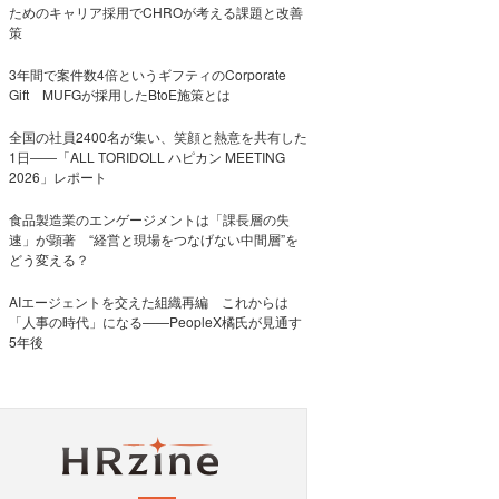
ためのキャリア採用でCHROが考える課題と改善
策
3年間で案件数4倍というギフティのCorporate
Gift MUFGが採用したBtoE施策とは
全国の社員2400名が集い、笑顔と熱意を共有した
1日――「ALL TORIDOLL ハピカン MEETING
2026」レポート
食品製造業のエンゲージメントは「課長層の失
速」が顕著 “経営と現場をつなげない中間層”を
どう変える？
AIエージェントを交えた組織再編 これからは
「人事の時代」になる——PeopleX橘氏が見通す
5年後