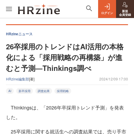
新規
ログイン
会員登録
HRzineニュース
26卒採用のトレンドはAI活用の本格
化による「採用戦略の再構築」が進
むと予測—Thinkings調べ
HRzine編集部
[著]
2024/12/09 17:00
AI
新卒採用
調査結果
採用戦略
Thinkingsは、「2026年卒採用トレンド予測」を発表
した。
25卒採用に関する就活生への調査結果では、売り手市