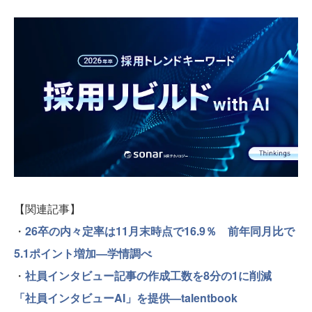
【関連記事】
・
26卒の内々定率は11月末時点で16.9％ 前年同月比で
5.1ポイント増加—学情調べ
・
社員インタビュー記事の作成工数を8分の1に削減
「社員インタビューAI」を提供—talentbook