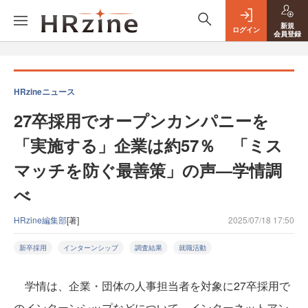
新規
ログイン
会員登録
HRzineニュース
27卒採用でオープンカンパニーを
「実施する」企業は約57％ 「ミス
マッチを防ぐ最善策」の声—学情調
べ
HRzine編集部
[著]
2025/07/18 17:50
新卒採用
インターンシップ
調査結果
就職活動
学情は、企業・団体の人事担当者を対象に27卒採用で
のインターンシップなどについて、インターネットアン