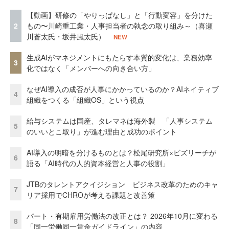
【動画】研修の「やりっぱなし」と「行動変容」を分けた
2
もの〜川崎重工業・人事担当者の執念の取り組み～（喜瀬
川蒼太氏・坂井風太氏）
NEW
生成AIがマネジメントにもたらす本質的変化は、業務効率
3
化ではなく「メンバーへの向き合い方」
なぜAI導入の成否が人事にかかっているのか？AIネイティブ
4
組織をつくる「組織OS」という視点
給与システムは国産、タレマネは海外製 「人事システム
5
のいいとこ取り」が進む理由と成功のポイント
AI導入の明暗を分けるものとは？松尾研究所×ビズリーチが
6
語る「AI時代の人的資本経営と人事の役割」
JTBのタレントアクイジション ビジネス改革のためのキャ
7
リア採用でCHROが考える課題と改善策
パート・有期雇用労働法の改正とは？ 2026年10月に変わる
8
「同一労働同一賃金ガイドライン」の内容