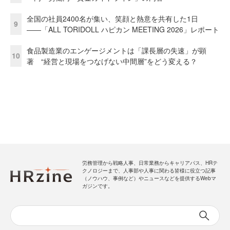
全国の社員2400名が集い、笑顔と熱意を共有した1日
9
――「ALL TORIDOLL ハピカン MEETING 2026」レポート
食品製造業のエンゲージメントは「課長層の失速」が顕
10
著 “経営と現場をつなげない中間層”をどう変える？
労務管理から戦略人事、日常業務からキャリアパス、HRテ
クノロジーまで、人事部や人事に関わる皆様に役立つ記事
（ノウハウ、事例など）やニュースなどを提供するWebマ
ガジンです。