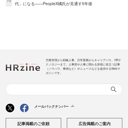
10
代」になる——PeopleX橘氏が見通す5年後
労務管理から戦略人事、日常業務からキャリアパス、HRテ
クノロジーまで、人事部や人事に関わる皆様に役立つ記事
（ノウハウ、事例など）やニュースなどを提供するWebマ
ガジンです。
メールバックナンバー
記事掲載のご依頼
広告掲載のご案内