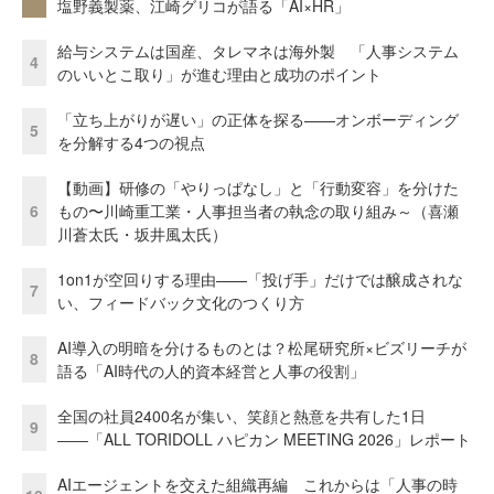
塩野義製薬、江崎グリコが語る「AI×HR」
給与システムは国産、タレマネは海外製 「人事システム
4
のいいとこ取り」が進む理由と成功のポイント
「立ち上がりが遅い」の正体を探る——オンボーディング
5
を分解する4つの視点
【動画】研修の「やりっぱなし」と「行動変容」を分けた
6
もの〜川崎重工業・人事担当者の執念の取り組み～（喜瀬
川蒼太氏・坂井風太氏）
1on1が空回りする理由——「投げ手」だけでは醸成されな
7
い、フィードバック文化のつくり方
AI導入の明暗を分けるものとは？松尾研究所×ビズリーチが
8
語る「AI時代の人的資本経営と人事の役割」
全国の社員2400名が集い、笑顔と熱意を共有した1日
9
――「ALL TORIDOLL ハピカン MEETING 2026」レポート
AIエージェントを交えた組織再編 これからは「人事の時