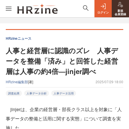
新規
ログイン
会員登録
HRzineニュース
人事と経営層に認識のズレ 人事デ
ータを整備「済み」と回答した経営
層は人事の約4倍—jinjer調べ
HRzine編集部
[著]
2025/07/29 18:00
調査結果
人事データ分析
人事データ活用
jinjerは、企業の経営層・部長クラス以上を対象に「人
事データの整備と活用に関する実態」について調査を実
施した。