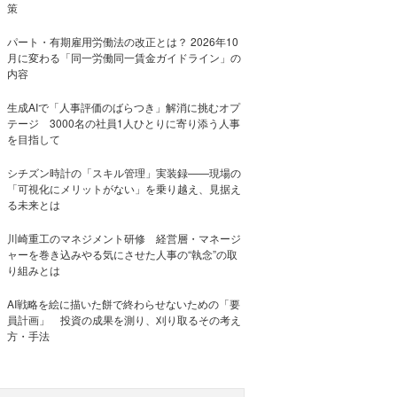
策
パート・有期雇用労働法の改正とは？ 2026年10
月に変わる「同一労働同一賃金ガイドライン」の
内容
生成AIで「人事評価のばらつき」解消に挑むオプ
テージ 3000名の社員1人ひとりに寄り添う人事
を目指して
シチズン時計の「スキル管理」実装録——現場の
「可視化にメリットがない」を乗り越え、見据え
る未来とは
川崎重工のマネジメント研修 経営層・マネージ
ャーを巻き込みやる気にさせた人事の“執念”の取
り組みとは
AI戦略を絵に描いた餅で終わらせないための「要
員計画」 投資の成果を測り、刈り取るその考え
方・手法