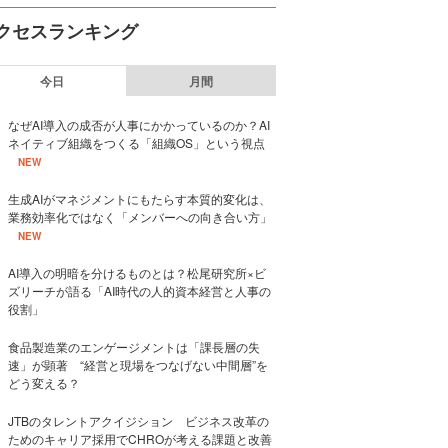
クセスランキング
今日
月間
なぜAI導入の成否が人事にかかっているのか？AI
ネイティブ組織をつくる「組織OS」という視点
NEW
生成AIがマネジメントにもたらす本質的変化は、
業務効率化ではなく「メンバーへの向き合い方」
NEW
AI導入の明暗を分けるものとは？松尾研究所×ビ
ズリーチが語る「AI時代の人的資本経営と人事の
役割」
食品製造業のエンゲージメントは「課長層の失
速」が顕著 “経営と現場をつなげない中間層”を
どう変える？
JTBのタレントアクイジション ビジネス改革の
ためのキャリア採用でCHROが考える課題と改善