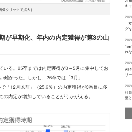
JT
キャ
画像クリックで拡大］
2026
「立
グを
期が早期化、年内の内定獲得が第3の山
2026
1o
れな
2026
いる。25卒までは内定獲得が3～5月に集中してお
AI
リー
い難かった。しかし、26卒では「3月」
2026
次いで「12月以前」（25.6％）の内定獲得が3番目に多
社員
での内定が増加していることがうかがえる。
壁と