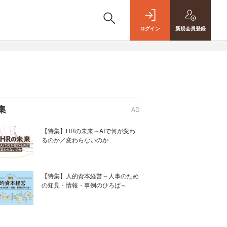
ログイン
新規
会員登録
集
AD
【特集】HRの未来～AIで何が変わ
るのか／変わらないのか
【特集】人的資本経営～人事のため
の知見・情報・事例のひろば～