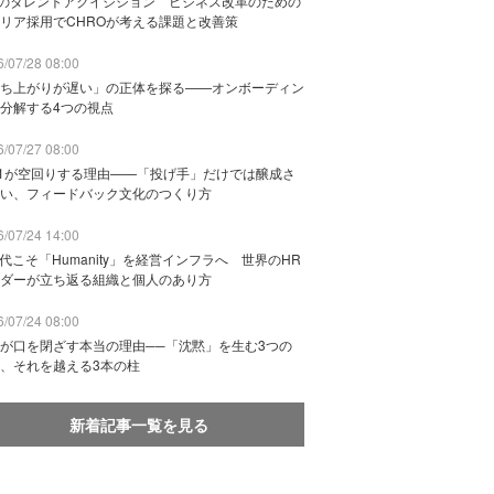
Bのタレントアクイジション ビジネス改革のための
リア採用でCHROが考える課題と改善策
/07/28 08:00
ち上がりが遅い」の正体を探る——オンボーディン
分解する4つの視点
/07/27 08:00
n1が空回りする理由——「投げ手」だけでは醸成さ
い、フィードバック文化のつくり方
/07/24 14:00
時代こそ「Humanity」を経営インフラへ 世界のHR
ダーが立ち返る組織と個人のあり方
/07/24 08:00
が口を閉ざす本当の理由──「沈黙」を生む3つの
、それを越える3本の柱
新着記事一覧を見る