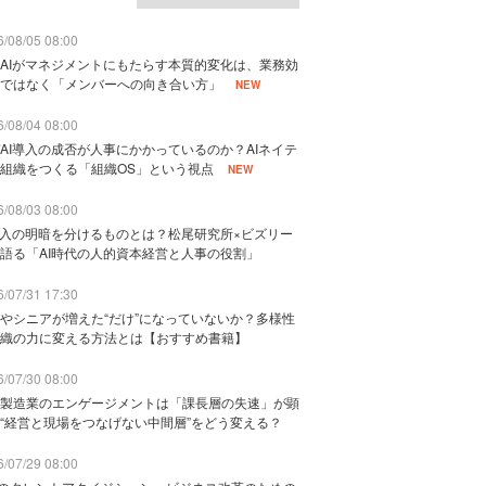
/08/05 08:00
AIがマネジメントにもたらす本質的変化は、業務効
ではなく「メンバーへの向き合い方」
NEW
/08/04 08:00
AI導入の成否が人事にかかっているのか？AIネイテ
組織をつくる「組織OS」という視点
NEW
/08/03 08:00
導入の明暗を分けるものとは？松尾研究所×ビズリー
語る「AI時代の人的資本経営と人事の役割」
/07/31 17:30
やシニアが増えた“だけ”になっていないか？多様性
織の力に変える方法とは【おすすめ書籍】
/07/30 08:00
製造業のエンゲージメントは「課長層の失速」が顕
“経営と現場をつなげない中間層”をどう変える？
/07/29 08:00