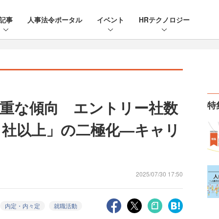
記事
人事法令ポータル
イベント
HRテクノロジー
慎重な傾向 エントリー社数
特
31社以上」の二極化—キャリ
2025/07/30 17:50
内定・内々定
就職活動