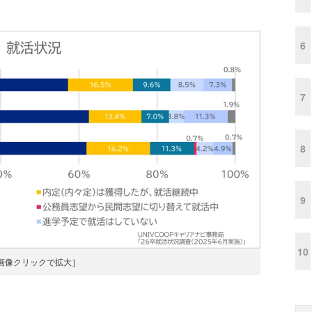
6
7
8
9
10
画像クリックで拡大］