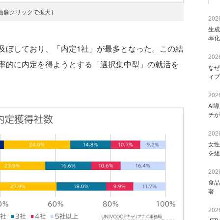
画像クリックで拡大］
2026
生成
率化
ぼしており、「内定1社」が最多となった。この結
2026
率的に内定を得ようとする「選択集中型」の就活を
なぜ
ィブ
2026
AI
チが
2026
女性
を組
2026
食品
著 
2026