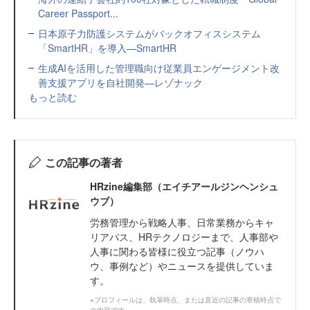
Career Passport...
日本原子力防護システムがバックオフィスシステム
「SmartHR」を導入—SmartHR
生成AIを活用した管理職向け従業員エンゲージメント改
善支援アプリを自社開発—レゾナック
もっと読む
この記事の著者
HRzine編集部（エイチアールジンヘンシュ
ウブ）
労務管理から戦略人事、日常業務からキャ
リアパス、HRテクノロジーまで、人事部や
人事に関わる皆様に役立つ記事（ノウハ
ウ、事例など）やニュースを提供していま
す。
※プロフィールは、執筆時点、または直近の記事の寄稿時点で
の内容です