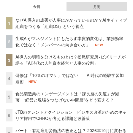
今日
月間
なぜAI導入の成否が人事にかかっているのか？AIネイティブ
1
組織をつくる「組織OS」という視点
生成AIがマネジメントにもたらす本質的変化は、業務効率
2
化ではなく「メンバーへの向き合い方」
NEW
AI導入の明暗を分けるものとは？松尾研究所×ビズリーチが
3
語る「AI時代の人的資本経営と人事の役割」
研修は「10％のオマケ」ではない——AI時代の経験学習加
4
速術
NEW
食品製造業のエンゲージメントは「課長層の失速」が顕
5
著 “経営と現場をつなげない中間層”をどう変える？
JTBのタレントアクイジション ビジネス改革のためのキャ
6
リア採用でCHROが考える課題と改善策
パート・有期雇用労働法の改正とは？ 2026年10月に変わる