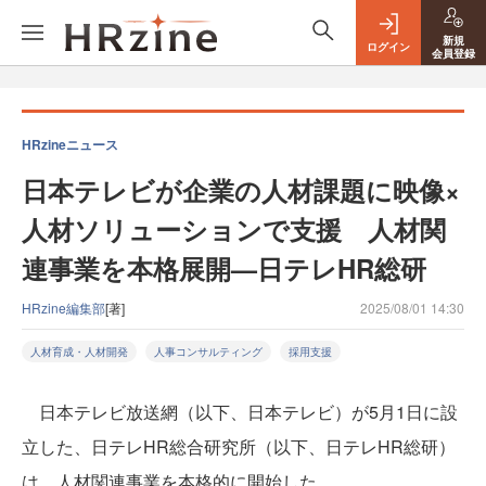
新規
ログイン
会員登録
HRzineニュース
日本テレビが企業の人材課題に映像×
人材ソリューションで支援 人材関
連事業を本格展開—日テレHR総研
HRzine編集部
[著]
2025/08/01 14:30
人材育成・人材開発
人事コンサルティング
採用支援
日本テレビ放送網（以下、日本テレビ）が5月1日に設
立した、日テレHR総合研究所（以下、日テレHR総研）
は、人材関連事業を本格的に開始した。