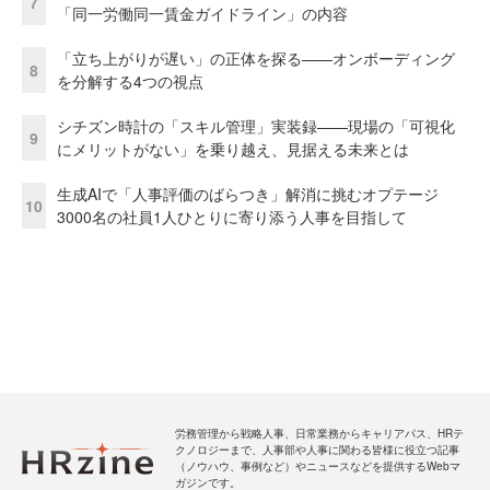
7
「同一労働同一賃金ガイドライン」の内容
「立ち上がりが遅い」の正体を探る——オンボーディング
8
を分解する4つの視点
シチズン時計の「スキル管理」実装録——現場の「可視化
9
にメリットがない」を乗り越え、見据える未来とは
生成AIで「人事評価のばらつき」解消に挑むオプテージ
10
3000名の社員1人ひとりに寄り添う人事を目指して
労務管理から戦略人事、日常業務からキャリアパス、HRテ
クノロジーまで、人事部や人事に関わる皆様に役立つ記事
（ノウハウ、事例など）やニュースなどを提供するWebマ
ガジンです。