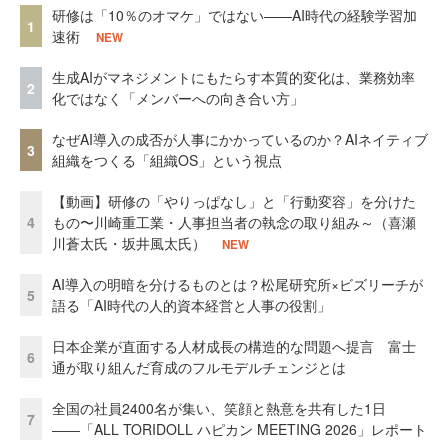
研修は「10％のオマケ」ではない——AI時代の経験学習加
1
速術
NEW
生成AIがマネジメントにもたらす本質的変化は、業務効率
2
化ではなく「メンバーへの向き合い方」
なぜAI導入の成否が人事にかかっているのか？AIネイティブ
3
組織をつくる「組織OS」という視点
【動画】研修の「やりっぱなし」と「行動変容」を分けた
4
もの〜川崎重工業・人事担当者の執念の取り組み～（喜瀬
川蒼太氏・坂井風太氏）
NEW
AI導入の明暗を分けるものとは？松尾研究所×ビズリーチが
5
語る「AI時代の人的資本経営と人事の役割」
日本企業が直面する人材成長の構造的な問題へ提言 富士
6
通が取り組んだ育成のフルモデルチェンジとは
全国の社員2400名が集い、笑顔と熱意を共有した1日
7
――「ALL TORIDOLL ハピカン MEETING 2026」レポート