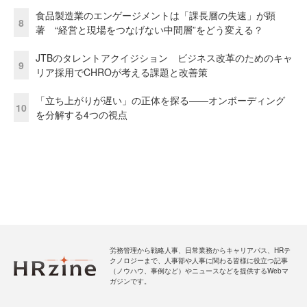
食品製造業のエンゲージメントは「課長層の失速」が顕
8
著 “経営と現場をつなげない中間層”をどう変える？
JTBのタレントアクイジション ビジネス改革のためのキャ
9
リア採用でCHROが考える課題と改善策
「立ち上がりが遅い」の正体を探る——オンボーディング
10
を分解する4つの視点
労務管理から戦略人事、日常業務からキャリアパス、HRテ
クノロジーまで、人事部や人事に関わる皆様に役立つ記事
（ノウハウ、事例など）やニュースなどを提供するWebマ
ガジンです。