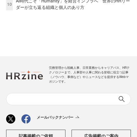
AI時代こそ「Humanity」を経営インフラへ 世界のHRリー
10
ダーが立ち返る組織と個人のあり方
労務管理から戦略人事、日常業務からキャリアパス、HRテ
クノロジーまで、人事部や人事に関わる皆様に役立つ記事
（ノウハウ、事例など）やニュースなどを提供するWebマ
ガジンです。
メールバックナンバー
記事掲載のご依頼
広告掲載のご案内