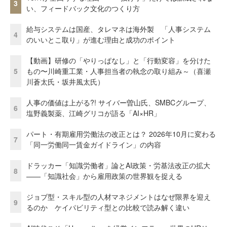
3
い、フィードバック文化のつくり方
給与システムは国産、タレマネは海外製 「人事システム
4
のいいとこ取り」が進む理由と成功のポイント
【動画】研修の「やりっぱなし」と「行動変容」を分けた
5
もの〜川崎重工業・人事担当者の執念の取り組み～（喜瀬
川蒼太氏・坂井風太氏）
人事の価値は上がる?! サイバー曽山氏、SMBCグループ、
6
塩野義製薬、江崎グリコが語る「AI×HR」
パート・有期雇用労働法の改正とは？ 2026年10月に変わる
7
「同一労働同一賃金ガイドライン」の内容
ドラッカー「知識労働者」論とAI政策・労基法改正の拡大
8
——「知識社会」から雇用政策の世界観を捉える
ジョブ型・スキル型の人材マネジメントはなぜ限界を迎え
9
るのか ケイパビリティ型との比較で読み解く違い