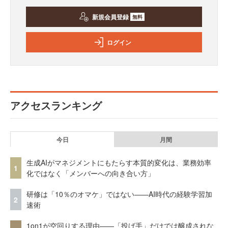
新規会員登録
無料
ログイン
アクセスランキング
今日
月間
生成AIがマネジメントにもたらす本質的変化は、業務効率
1
化ではなく「メンバーへの向き合い方」
研修は「10％のオマケ」ではない——AI時代の経験学習加
2
速術
1on1が空回りする理由——「投げ手」だけでは醸成されな