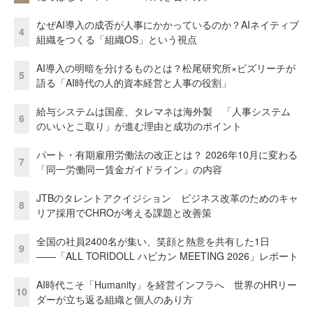
なぜAI導入の成否が人事にかかっているのか？AIネイティブ
4
組織をつくる「組織OS」という視点
AI導入の明暗を分けるものとは？松尾研究所×ビズリーチが
5
語る「AI時代の人的資本経営と人事の役割」
給与システムは国産、タレマネは海外製 「人事システム
6
のいいとこ取り」が進む理由と成功のポイント
パート・有期雇用労働法の改正とは？ 2026年10月に変わる
7
「同一労働同一賃金ガイドライン」の内容
JTBのタレントアクイジション ビジネス改革のためのキャ
8
リア採用でCHROが考える課題と改善策
全国の社員2400名が集い、笑顔と熱意を共有した1日
9
――「ALL TORIDOLL ハピカン MEETING 2026」レポート
AI時代こそ「Humanity」を経営インフラへ 世界のHRリー
10
ダーが立ち返る組織と個人のあり方