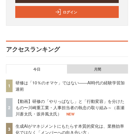
ログイン
アクセスランキング
今日
月間
研修は「10％のオマケ」ではない——AI時代の経験学習加
1
速術
【動画】研修の「やりっぱなし」と「行動変容」を分けた
2
もの〜川崎重工業・人事担当者の執念の取り組み～（喜瀬
川蒼太氏・坂井風太氏）
NEW
生成AIがマネジメントにもたらす本質的変化は、業務効率
3
化ではなく「メンバーへの向き合い方」