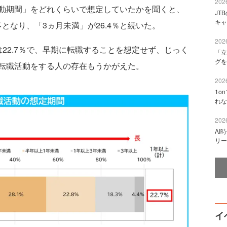
2026
動期間」をどれくらいで想定していたかを聞くと、
JT
キャ
多となり、「3ヵ月未満」が26.4％と続いた。
2026
22.7％で、早期に転職することを想定せず、じっく
「立
グを
転職活動をする人の存在もうかがえた。
2026
1o
れな
2026
AI
リー
イ