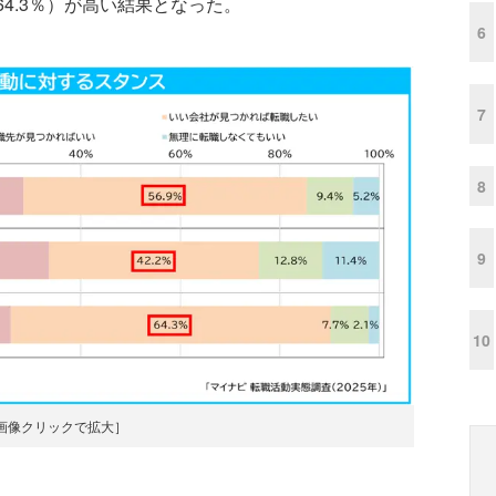
64.3％）が高い結果となった。
6
7
8
9
10
画像クリックで拡大］