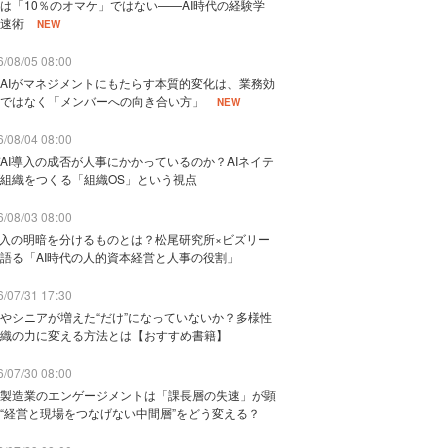
は「10％のオマケ」ではない——AI時代の経験学
速術
NEW
/08/05 08:00
AIがマネジメントにもたらす本質的変化は、業務効
ではなく「メンバーへの向き合い方」
NEW
/08/04 08:00
AI導入の成否が人事にかかっているのか？AIネイテ
組織をつくる「組織OS」という視点
/08/03 08:00
導入の明暗を分けるものとは？松尾研究所×ビズリー
語る「AI時代の人的資本経営と人事の役割」
/07/31 17:30
やシニアが増えた“だけ”になっていないか？多様性
織の力に変える方法とは【おすすめ書籍】
/07/30 08:00
製造業のエンゲージメントは「課長層の失速」が顕
“経営と現場をつなげない中間層”をどう変える？