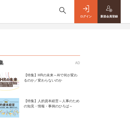
ログイン
新規
会員登録
集
AD
【特集】HRの未来～AIで何が変わ
るのか／変わらないのか
【特集】人的資本経営～人事のため
の知見・情報・事例のひろば～