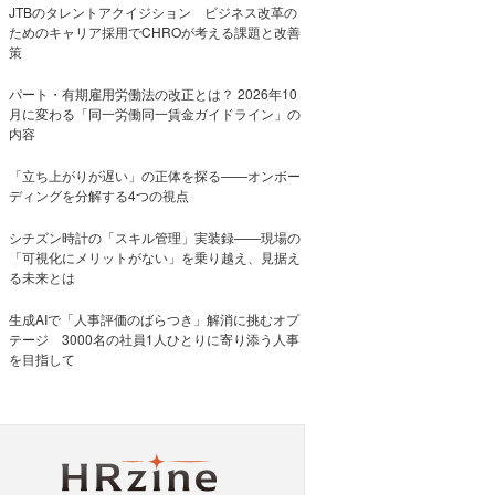
JTBのタレントアクイジション ビジネス改革の
ためのキャリア採用でCHROが考える課題と改善
策
パート・有期雇用労働法の改正とは？ 2026年10
月に変わる「同一労働同一賃金ガイドライン」の
内容
「立ち上がりが遅い」の正体を探る——オンボー
ディングを分解する4つの視点
シチズン時計の「スキル管理」実装録——現場の
「可視化にメリットがない」を乗り越え、見据え
る未来とは
生成AIで「人事評価のばらつき」解消に挑むオプ
テージ 3000名の社員1人ひとりに寄り添う人事
を目指して