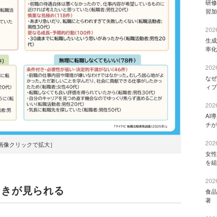
研修
習加
2026
生成
率化
2026
なぜ
ィブ
2026
AI
チが
2026
画像クリックで拡大］
女性
を組
2026
つきが見られる
食品
著 