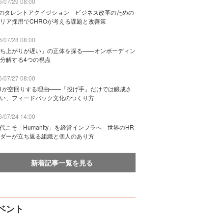
/07/29 08:00
Bのタレントアクイジション ビジネス改革のための
リア採用でCHROが考える課題と改善策
/07/28 08:00
ち上がりが遅い」の正体を探る——オンボーディン
分解する4つの視点
/07/27 08:00
n1が空回りする理由——「投げ手」だけでは醸成さ
い、フィードバック文化のつくり方
/07/24 14:00
時代こそ「Humanity」を経営インフラへ 世界のHR
ダーが立ち返る組織と個人のあり方
新着記事一覧を見る
ベント