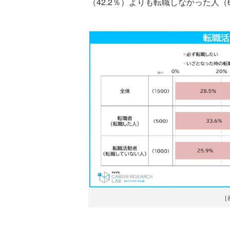
（42.2％）よりも転職しなかった人（
［