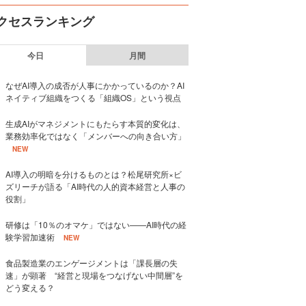
クセスランキング
今日
月間
なぜAI導入の成否が人事にかかっているのか？AI
ネイティブ組織をつくる「組織OS」という視点
生成AIがマネジメントにもたらす本質的変化は、
業務効率化ではなく「メンバーへの向き合い方」
NEW
AI導入の明暗を分けるものとは？松尾研究所×ビ
ズリーチが語る「AI時代の人的資本経営と人事の
役割」
研修は「10％のオマケ」ではない——AI時代の経
験学習加速術
NEW
食品製造業のエンゲージメントは「課長層の失
速」が顕著 “経営と現場をつなげない中間層”を
どう変える？