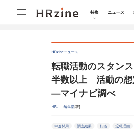
特集
ニュース
HRzineニュース
転職活動のスタンス
半数以上 活動の想
—マイナビ調べ
HRzine編集部
[著]
中途採用
調査結果
転職
退職理由