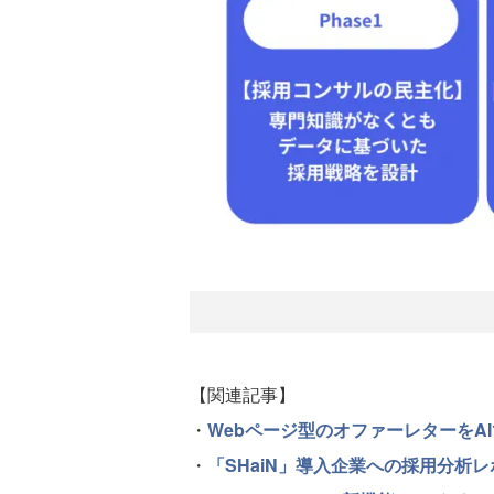
【関連記事】
・
Webページ型のオファーレターをA
・
「SHaiN」導入企業への採用分