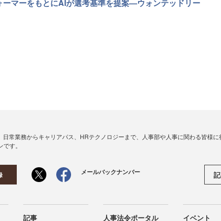
イパフォーマーをもとにAIが選考基準を提案—ウォンテッドリー
、日常業務からキャリアパス、HRテクノロジーまで、人事部や人事に関わる皆様に
ンです。
メールバックナンバー
記
録
記事
人事法令ポータル
イベント