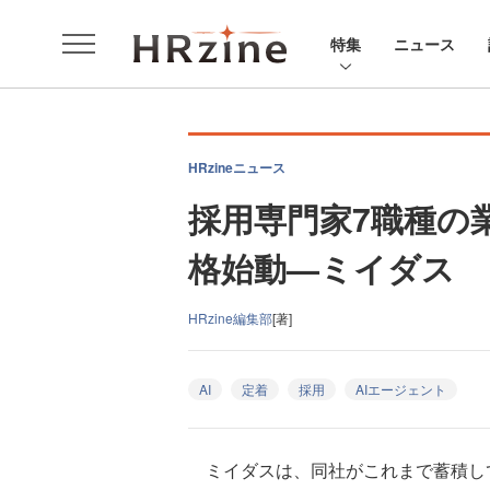
特集
ニュース
HRzineニュース
採用専門家7職種の
格始動—ミイダス
HRzine編集部
[著]
AI
定着
採用
AIエージェント
ミイダスは、同社がこれまで蓄積して