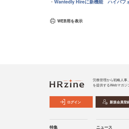
・
Wantedly Hireに新機能 ハ
WEB用を表示
労務管理から戦略人事
を提供するWebマガジ
ログイン
新規会員登
特集
ニュース