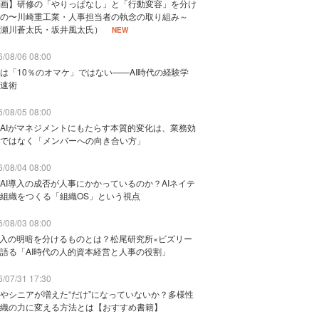
画】研修の「やりっぱなし」と「行動変容」を分け
の〜川崎重工業・人事担当者の執念の取り組み～
瀬川蒼太氏・坂井風太氏）
NEW
/08/06 08:00
は「10％のオマケ」ではない——AI時代の経験学
速術
/08/05 08:00
AIがマネジメントにもたらす本質的変化は、業務効
ではなく「メンバーへの向き合い方」
/08/04 08:00
AI導入の成否が人事にかかっているのか？AIネイテ
組織をつくる「組織OS」という視点
/08/03 08:00
導入の明暗を分けるものとは？松尾研究所×ビズリー
語る「AI時代の人的資本経営と人事の役割」
/07/31 17:30
やシニアが増えた“だけ”になっていないか？多様性
織の力に変える方法とは【おすすめ書籍】