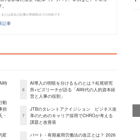
す。
、または直近の記事の寄稿時点での内容です
筆記事
I時
AI導入の明暗を分けるものとは？松尾研究
6
所×ビズリーチが語る「AI時代の人的資本経
営と人事の役割」
行動
事担
JTBのタレントアクイジション ビジネス改
氏・
7
革のためのキャリア採用でCHROが考える
課題と改善策
的変
パート・有期雇用労働法の改正とは？ 2026