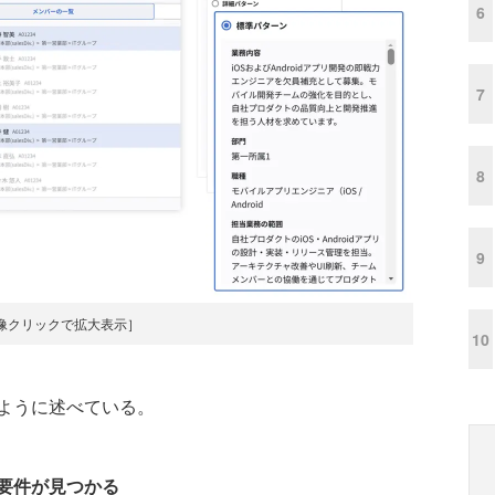
6
7
8
9
像クリックで拡大表示］
10
ように述べている。
要件が見つかる