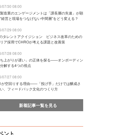
/07/30 08:00
製造業のエンゲージメントは「課長層の失速」が顕
“経営と現場をつなげない中間層”をどう変える？
/07/29 08:00
Bのタレントアクイジション ビジネス改革のための
リア採用でCHROが考える課題と改善策
/07/28 08:00
ち上がりが遅い」の正体を探る——オンボーディン
分解する4つの視点
/07/27 08:00
n1が空回りする理由——「投げ手」だけでは醸成さ
い、フィードバック文化のつくり方
新着記事一覧を見る
ベント