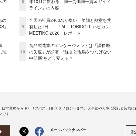
への
8
年10月に変わる「同一労働同一賃金ガイド
ライン」の内容
るの
全国の社員2400名が集い、笑顔と熱意を共
OS」
9
有した1日――「ALL TORIDOLL ハピカン
MEETING 2026」レポート
外製
食品製造業のエンゲージメントは「課長層
む理
10
の失速」が顕著 “経営と現場をつなげない
中間層”をどう変える？
、日常業務からキャリアパス、HRテクノロジーまで、人事部や人事に関わる皆様に
ンです。
メールバックナンバー
記
録