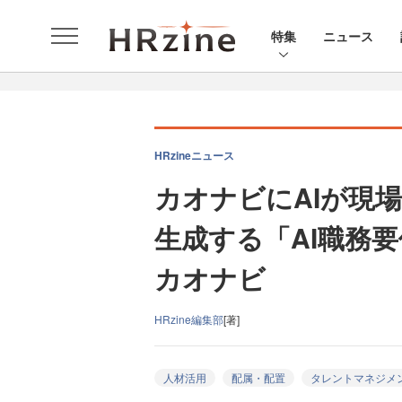
特集
ニュース
HRzineニュース
カオナビにAIが現
生成する「AI職務
カオナビ
HRzine編集部
[著]
人材活用
配属・配置
タレントマネジメ