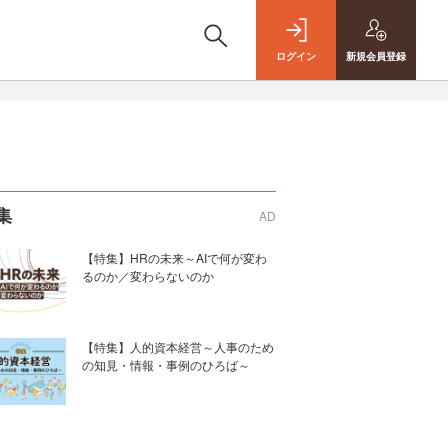
ログイン
新規
会員登録
集
AD
【特集】HRの未来～AIで何が変わ
るのか／変わらないのか
【特集】人的資本経営～人事のため
の知見・情報・事例のひろば～