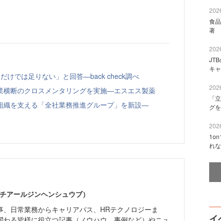
2026
食品
著 
2026
JT
キャ
けでは足りない」と回答—back check調べ
2026
業横断のクロスメンタリングを実施—エスエス製薬
「立
組織を支える「全社業務推進グループ」を新設—
グを
2026
1o
れな
エイチアールジンヘンシュウブ）
事、日常業務からキャリアパス、HRテクノロジーま
イ
関わる皆様に役立つ記事（ノウハウ、事例など）やニュ