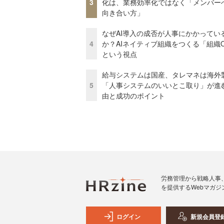
3
化は、業務効率化ではなく「メンバー
向き合い方」
なぜAI導入の成否が人事にかかってい
4
か？AIネイティブ組織をつくる「組織
という視点
給与システムは国産、タレマネは海
5
「人事システムのいいとこ取り」が進
由と成功のポイント
労務管理から戦略人事
を提供するWebマガジ
ログイン
新規会員登