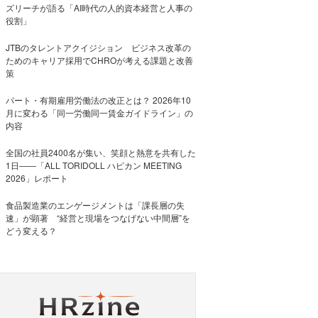
ズリーチが語る「AI時代の人的資本経営と人事の
役割」
JTBのタレントアクイジション ビジネス改革の
ためのキャリア採用でCHROが考える課題と改善
策
パート・有期雇用労働法の改正とは？ 2026年10
月に変わる「同一労働同一賃金ガイドライン」の
内容
全国の社員2400名が集い、笑顔と熱意を共有した
1日――「ALL TORIDOLL ハピカン MEETING
2026」レポート
食品製造業のエンゲージメントは「課長層の失
速」が顕著 “経営と現場をつなげない中間層”を
どう変える？