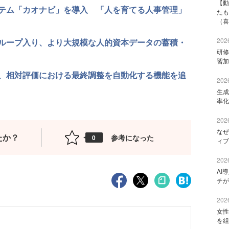
【動
テム「カオナビ」を導入 「人を育てる人事管理」
たも
（喜
2026
ループ入り、より大規模な人的資本データの蓄積・
研修
習加
、相対評価における最終調整を自動化する機能を追
2026
生成
率化
2026
なぜ
たか？
参考になった
0
ィブ
2026
AI
チが
2026
女性
を組