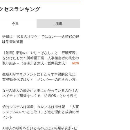
クセスランキング
今日
月間
研修は「10％のオマケ」ではない——AI時代の経
験学習加速術
【動画】研修の「やりっぱなし」と「行動変容」
を分けたもの〜川崎重工業・人事担当者の執念の
取り組み～（喜瀬川蒼太氏・坂井風太氏）
NEW
生成AIがマネジメントにもたらす本質的変化は、
業務効率化ではなく「メンバーへの向き合い方」
なぜAI導入の成否が人事にかかっているのか？AI
ネイティブ組織をつくる「組織OS」という視点
給与システムは国産、タレマネは海外製 「人事
システムのいいとこ取り」が進む理由と成功のポ
イント
AI導入の明暗を分けるものとは？松尾研究所×ビ