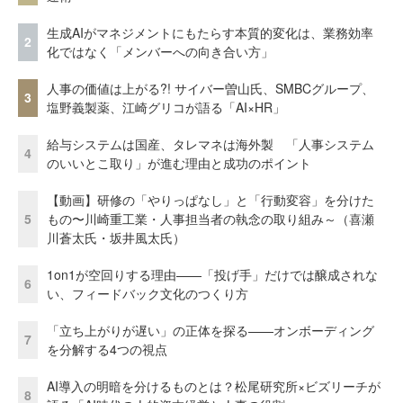
生成AIがマネジメントにもたらす本質的変化は、業務効率
2
化ではなく「メンバーへの向き合い方」
人事の価値は上がる?! サイバー曽山氏、SMBCグループ、
3
塩野義製薬、江崎グリコが語る「AI×HR」
給与システムは国産、タレマネは海外製 「人事システム
4
のいいとこ取り」が進む理由と成功のポイント
【動画】研修の「やりっぱなし」と「行動変容」を分けた
5
もの〜川崎重工業・人事担当者の執念の取り組み～（喜瀬
川蒼太氏・坂井風太氏）
1on1が空回りする理由——「投げ手」だけでは醸成されな
6
い、フィードバック文化のつくり方
「立ち上がりが遅い」の正体を探る——オンボーディング
7
を分解する4つの視点
AI導入の明暗を分けるものとは？松尾研究所×ビズリーチが
8