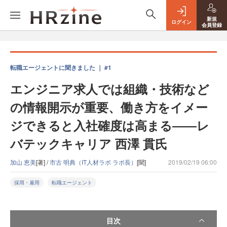
新規
ログイン
会員登録
転職エージェントに聞きました ｜ #1
エンジニア求人では組織・技術など
の情報開示が重要、働き方をイメー
ジできると入社確度は高まる――レ
バテックキャリア 西澤 貫氏
加山 恵美
[著] /
市古 明典（IT人材ラボ ラボ長）
[聞]
2019/02/19 06:00
採用・雇用
転職エージェント
目次