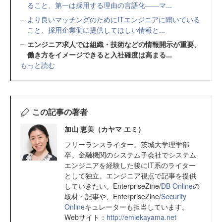
ること、第一は採用する理由の言語化――マ...
より良いマッチングのためにITエンジニアに聞いている
こと、採用企業側に提供してほしい情報と...
エンジニア求人では組織・技術などの情報開示が重要、
働き方をイメージできると入社確度は高まる...
もっと読む
この記事の著者
加山 恵美（カヤマ エミ）
フリーランスライター。茨城大学理学部
卒。金融機関のシステム子会社でシステム
エンジニアを経験した後にIT系のライター
として独立。エンジニア視点で記事を提供
していきたい。EnterpriseZine/
DB Online
の
取材・記事や、EnterpriseZine/
Security
Online
キュレーターも担当しています。
Webサイト：
http://emiekayama.net