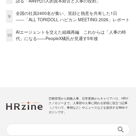
語る「AI時代の人的資本経営と人事の役割」
全国の社員2400名が集い、笑顔と熱意を共有した1日
9
――「ALL TORIDOLL ハピカン MEETING 2026」レポート
AIエージェントを交えた組織再編 これからは「人事の時
10
代」になる——PeopleX橘氏が見通す5年後
労務管理から戦略人事、日常業務からキャリアパス、HRテ
クノロジーまで、人事部や人事に関わる皆様に役立つ記事
（ノウハウ、事例など）やニュースなどを提供するWebマ
ガジンです。