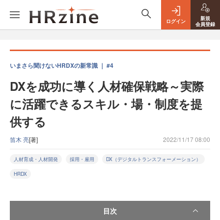
新規
ログイン
会員登録
いまさら聞けないHRDXの新常識 ｜ #4
DXを成功に導く人材確保戦略～実際
に活躍できるスキル・場・制度を提
供する
笛木 亮
[著]
2022/11/17 08:00
人材育成・人材開発
採用・雇用
DX（デジタルトランスフォーメーション）
HRDX
目次