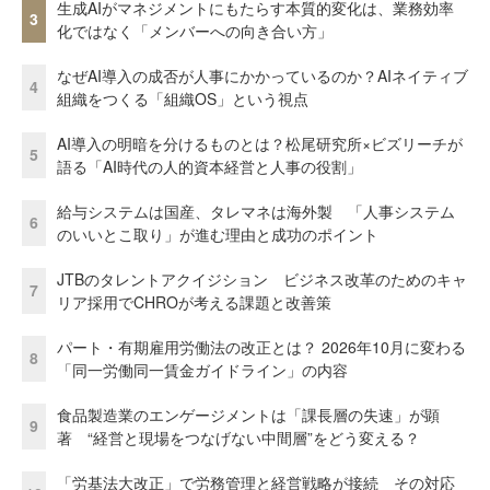
生成AIがマネジメントにもたらす本質的変化は、業務効率
3
化ではなく「メンバーへの向き合い方」
なぜAI導入の成否が人事にかかっているのか？AIネイティブ
4
組織をつくる「組織OS」という視点
AI導入の明暗を分けるものとは？松尾研究所×ビズリーチが
5
語る「AI時代の人的資本経営と人事の役割」
給与システムは国産、タレマネは海外製 「人事システム
6
のいいとこ取り」が進む理由と成功のポイント
JTBのタレントアクイジション ビジネス改革のためのキャ
7
リア採用でCHROが考える課題と改善策
パート・有期雇用労働法の改正とは？ 2026年10月に変わる
8
「同一労働同一賃金ガイドライン」の内容
食品製造業のエンゲージメントは「課長層の失速」が顕
9
著 “経営と現場をつなげない中間層”をどう変える？
「労基法大改正」で労務管理と経営戦略が接続 その対応