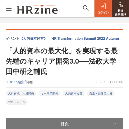
新規
ログイン
会員登録
イベント《人的資本経営》｜ HR Transformation Summit 2022 Autumn
「人的資本の最大化」を実現する最
先端のキャリア開発3.0──法政大学
田中研之輔氏
HRzine編集部
[著]
2023/02/17 08:00
人材育成・人材開発
キャリア開発
人的資本経営
自走・自律型人材
プロティアン
目次