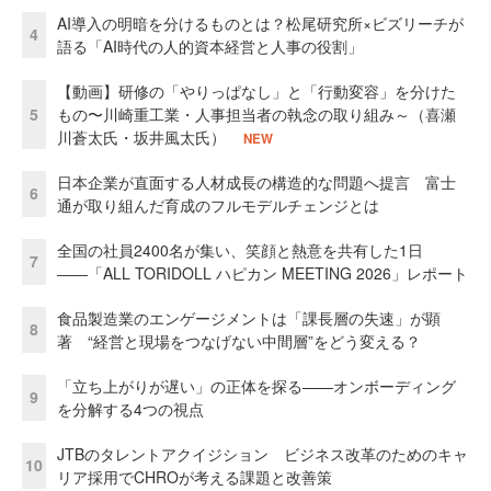
AI導入の明暗を分けるものとは？松尾研究所×ビズリーチが
4
語る「AI時代の人的資本経営と人事の役割」
【動画】研修の「やりっぱなし」と「行動変容」を分けた
5
もの〜川崎重工業・人事担当者の執念の取り組み～（喜瀬
川蒼太氏・坂井風太氏）
NEW
日本企業が直面する人材成長の構造的な問題へ提言 富士
6
通が取り組んだ育成のフルモデルチェンジとは
全国の社員2400名が集い、笑顔と熱意を共有した1日
7
――「ALL TORIDOLL ハピカン MEETING 2026」レポート
食品製造業のエンゲージメントは「課長層の失速」が顕
8
著 “経営と現場をつなげない中間層”をどう変える？
「立ち上がりが遅い」の正体を探る——オンボーディング
9
を分解する4つの視点
JTBのタレントアクイジション ビジネス改革のためのキャ
10
リア採用でCHROが考える課題と改善策