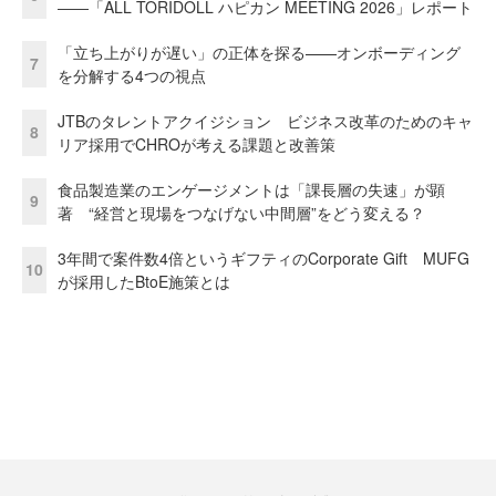
――「ALL TORIDOLL ハピカン MEETING 2026」レポート
「立ち上がりが遅い」の正体を探る——オンボーディング
7
を分解する4つの視点
JTBのタレントアクイジション ビジネス改革のためのキャ
8
リア採用でCHROが考える課題と改善策
食品製造業のエンゲージメントは「課長層の失速」が顕
9
著 “経営と現場をつなげない中間層”をどう変える？
3年間で案件数4倍というギフティのCorporate Gift MUFG
10
が採用したBtoE施策とは