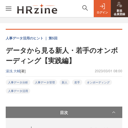
新規
ログイン
会員登録
人事データ活用のヒント ｜ 第5回
データから見る新人・若手のオンボ
ーディング【実践編】
湯浅 大輔
[著]
2023/03/01 08:00
人事データ分析
人事データ管理
新人
若手
オンボーディング
人事データ活用
目次