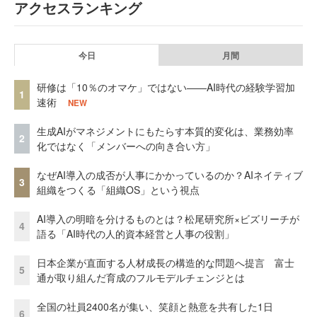
アクセスランキング
今日
月間
研修は「10％のオマケ」ではない——AI時代の経験学習加
1
速術
NEW
生成AIがマネジメントにもたらす本質的変化は、業務効率
2
化ではなく「メンバーへの向き合い方」
なぜAI導入の成否が人事にかかっているのか？AIネイティブ
3
組織をつくる「組織OS」という視点
AI導入の明暗を分けるものとは？松尾研究所×ビズリーチが
4
語る「AI時代の人的資本経営と人事の役割」
日本企業が直面する人材成長の構造的な問題へ提言 富士
5
通が取り組んだ育成のフルモデルチェンジとは
全国の社員2400名が集い、笑顔と熱意を共有した1日
6