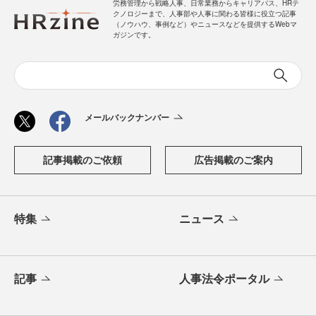
労務管理から戦略人事、日常業務からキャリアパス、HRテ
クノロジーまで、人事部や人事に関わる皆様に役立つ記事
（ノウハウ、事例など）やニュースなどを提供するWebマ
ガジンです。
メールバックナンバー
記事掲載のご依頼
広告掲載のご案内
特集
ニュース
記事
人事法令ポータル