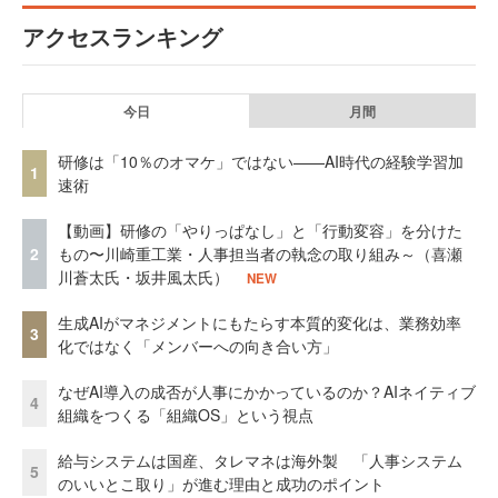
アクセスランキング
今日
月間
研修は「10％のオマケ」ではない——AI時代の経験学習加
1
速術
【動画】研修の「やりっぱなし」と「行動変容」を分けた
2
もの〜川崎重工業・人事担当者の執念の取り組み～（喜瀬
川蒼太氏・坂井風太氏）
NEW
生成AIがマネジメントにもたらす本質的変化は、業務効率
3
化ではなく「メンバーへの向き合い方」
なぜAI導入の成否が人事にかかっているのか？AIネイティブ
4
組織をつくる「組織OS」という視点
給与システムは国産、タレマネは海外製 「人事システム
5
のいいとこ取り」が進む理由と成功のポイント