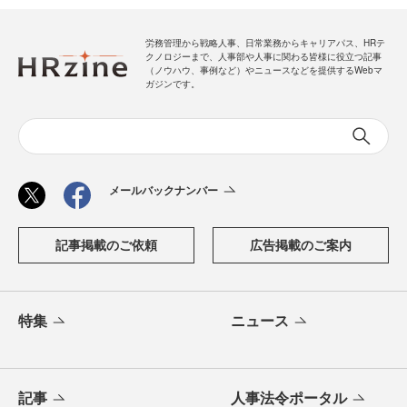
労務管理から戦略人事、日常業務からキャリアパス、HRテ
クノロジーまで、人事部や人事に関わる皆様に役立つ記事
（ノウハウ、事例など）やニュースなどを提供するWebマ
ガジンです。
メールバックナンバー
記事掲載のご依頼
広告掲載のご案内
特集
ニュース
記事
人事法令ポータル