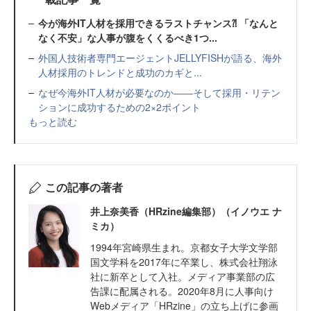
今が海外IT人材を採用できるラストチャンス⁈ 「なんと
なく不安」な人事が腹をくくるべき1つ...
外国人技術者専門エージェントJELLYFISHが語る、海外
人材採用のトレンドと成功のカギと...
なぜ今海外IT人材が必要なのか――そして採用・リテン
ションに成功するための2×2ポイント
もっと読む
この記事の著者
井上奈美香（HRzine編集部）（イノウエ ナ
ミカ）
1994年宮崎県生まれ。京都女子大学文学部
国文学科を2017年に卒業し、株式会社翔泳
社に新卒として入社。メディア事業部の広
告課に配属される。2020年8月に人事向け
Webメディア「HRzine」の立ち上げに参画