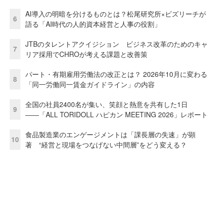
AI導入の明暗を分けるものとは？松尾研究所×ビズリーチが
6
語る「AI時代の人的資本経営と人事の役割」
JTBのタレントアクイジション ビジネス改革のためのキャ
7
リア採用でCHROが考える課題と改善策
パート・有期雇用労働法の改正とは？ 2026年10月に変わる
8
「同一労働同一賃金ガイドライン」の内容
全国の社員2400名が集い、笑顔と熱意を共有した1日
9
――「ALL TORIDOLL ハピカン MEETING 2026」レポート
食品製造業のエンゲージメントは「課長層の失速」が顕
10
著 “経営と現場をつなげない中間層”をどう変える？