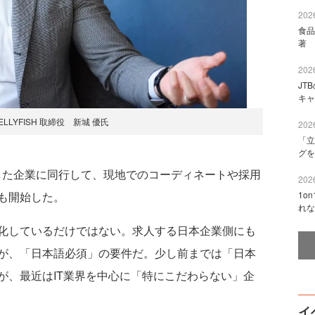
2026
食品
著 
2026
JT
キャ
LLYFISH 取締役 新城 優氏
2026
「立
グを
こうした企業に同行して、現地でのコーディネートや採用
2026
も開始した。
1o
れな
化しているだけではない。求人する日本企業側にも
が、「日本語必須」の要件だ。少し前までは「日本
が、最近はIT業界を中心に「特にこだわらない」企
イ