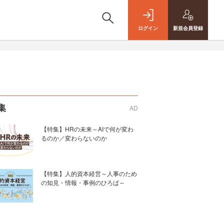
ログイン
新規
会員登録
集
AD
【特集】HRの未来～AIで何が変わ
るのか／変わらないのか
【特集】人的資本経営～人事のため
の知見・情報・事例のひろば～