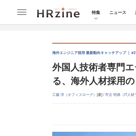
特集
ニュース
海外エンジニア採用 最新動向キャッチアップ ｜ #2
外国人技術者専門エー
る、海外人材採用の
工藤 淳（オフィスローグ）
[著] /
市古 明典（IT人材