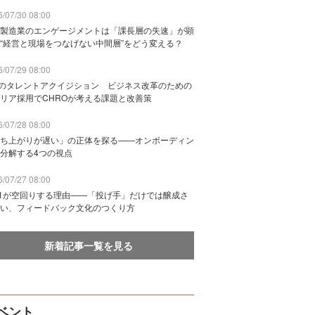
/07/30 08:00
製造業のエンゲージメントは「課長層の失速」が顕
“経営と現場をつなげない中間層”をどう変える？
/07/29 08:00
Bのタレントアクイジション ビジネス改革のための
リア採用でCHROが考える課題と改善策
/07/28 08:00
ち上がりが遅い」の正体を探る——オンボーディン
分解する4つの視点
/07/27 08:00
n1が空回りする理由——「投げ手」だけでは醸成さ
い、フィードバック文化のつくり方
新着記事一覧を見る
ベント