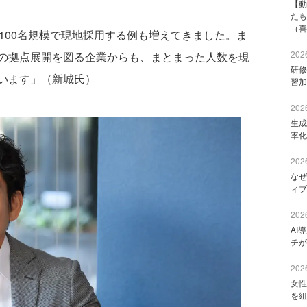
【動
たも
（喜
100名規模で現地採用する例も増えてきました。ま
2026
の拠点展開を図る企業からも、まとまった人数を現
研修
います」（新城氏）
習加
2026
生成
率化
2026
なぜ
ィブ
2026
AI
チが
2026
女性
を組