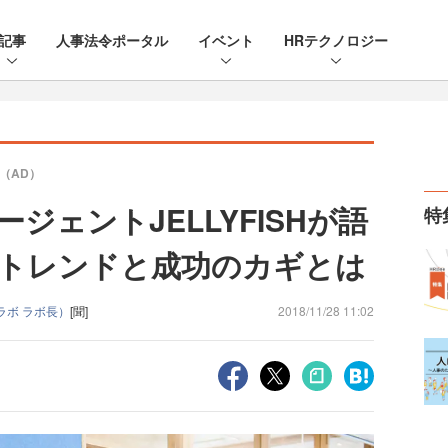
記事
人事法令ポータル
イベント
HRテクノロジー
（AD）
ジェントJELLYFISHが語
特
トレンドと成功のカギとは
ラボ ラボ長）
[聞]
2018/11/28 11:02