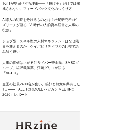
1on1が空回りする理由——「投げ手」だけでは醸
成されない、フィードバック文化のつくり方
AI導入の明暗を分けるものとは？松尾研究所×ビ
ズリーチが語る「AI時代の人的資本経営と人事の
役割」
ジョブ型・スキル型の人材マネジメントはなぜ限
界を迎えるのか ケイパビリティ型との比較で読
み解く違い
人事の価値は上がる?! サイバー曽山氏、SMBCグ
ループ、塩野義製薬、江崎グリコが語る
「AI×HR」
全国の社員2400名が集い、笑顔と熱意を共有した
1日――「ALL TORIDOLL ハピカン MEETING
2026」レポート