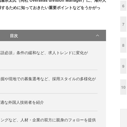
太氏（同社 Overseas division Manager）に、海外人
6
得するために知っておきたい重要ポイントなどをうかがっ
7
目次
8
本語必須」条件の緩和など、求人トレンドに変化が
9
発掘や現地での募集選考など、採用スタイルの多様化が
10
最適な外国人技術者を紹介
ィングなど、人材・企業の双方に親身のフォローを提供