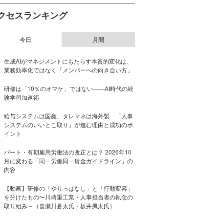
クセスランキング
今日
月間
生成AIがマネジメントにもたらす本質的変化は、
業務効率化ではなく「メンバーへの向き合い方」
研修は「10％のオマケ」ではない——AI時代の経
験学習加速術
給与システムは国産、タレマネは海外製 「人事
システムのいいとこ取り」が進む理由と成功のポ
イント
パート・有期雇用労働法の改正とは？ 2026年10
月に変わる「同一労働同一賃金ガイドライン」の
内容
【動画】研修の「やりっぱなし」と「行動変容」
を分けたもの〜川崎重工業・人事担当者の執念の
取り組み～（喜瀬川蒼太氏・坂井風太氏）