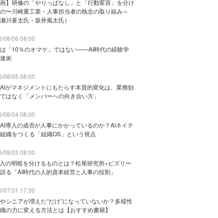
画】研修の「やりっぱなし」と「行動変容」を分け
の〜川崎重工業・人事担当者の執念の取り組み～
瀬川蒼太氏・坂井風太氏）
/08/06 08:00
は「10％のオマケ」ではない——AI時代の経験学
速術
/08/05 08:00
AIがマネジメントにもたらす本質的変化は、業務効
ではなく「メンバーへの向き合い方」
/08/04 08:00
AI導入の成否が人事にかかっているのか？AIネイテ
組織をつくる「組織OS」という視点
/08/03 08:00
導入の明暗を分けるものとは？松尾研究所×ビズリー
語る「AI時代の人的資本経営と人事の役割」
/07/31 17:30
やシニアが増えた“だけ”になっていないか？多様性
織の力に変える方法とは【おすすめ書籍】