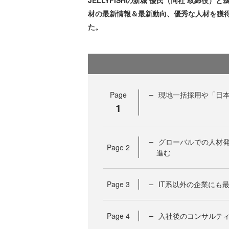
JELLYFISHの新城 優氏（同社 取締役）と鵜瀬宗
材の最新情報＆最新動向、優秀な人材を獲
た。
Page
現地一括採用や「日
1
グローバルでの人材
Page
2
進む
Page
3
IT系以外の企業にも
Page
4
入社後のコンサルテ