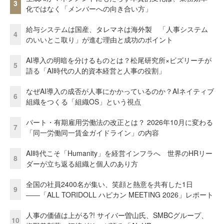
3
化ではなく「メンバーへの向き合い方」
給与システムは国産、タレマネは海外製 「人事システム
4
のいいとこ取り」が進む理由と成功のポイント
AI導入の明暗を分けるものとは？松尾研究所×ビズリーチが
5
語る「AI時代の人的資本経営と人事の役割」
なぜAI導入の成否が人事にかかっているのか？AIネイティブ
6
組織をつくる「組織OS」という視点
パート・有期雇用労働法の改正とは？ 2026年10月に変わる
7
「同一労働同一賃金ガイドライン」の内容
AI時代こそ「Humanity」を経営インフラへ 世界のHRリー
8
ダーが立ち返る組織と個人のあり方
全国の社員2400名が集い、笑顔と熱意を共有した1日
9
――「ALL TORIDOLL ハピカン MEETING 2026」レポート
人事の価値は上がる?! サイバー曽山氏、SMBCグループ、
10