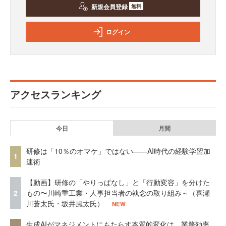
新規会員登録
無料
ログイン
アクセスランキング
今日
月間
研修は「10％のオマケ」ではない——AI時代の経験学習加
1
速術
【動画】研修の「やりっぱなし」と「行動変容」を分けた
2
もの〜川崎重工業・人事担当者の執念の取り組み～（喜瀬
川蒼太氏・坂井風太氏）
NEW
生成AIがマネジメントにもたらす本質的変化は、業務効率