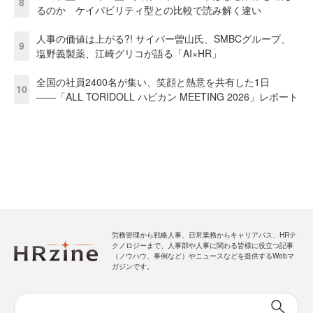
8
るのか ケイパビリティ型との比較で読み解く違い
人事の価値は上がる?! サイバー曽山氏、SMBCグループ、
9
塩野義製薬、江崎グリコが語る「AI×HR」
全国の社員2400名が集い、笑顔と熱意を共有した1日
10
――「ALL TORIDOLL ハピカン MEETING 2026」レポート
労務管理から戦略人事、日常業務からキャリアパス、HRテ
クノロジーまで、人事部や人事に関わる皆様に役立つ記事
（ノウハウ、事例など）やニュースなどを提供するWebマ
ガジンです。