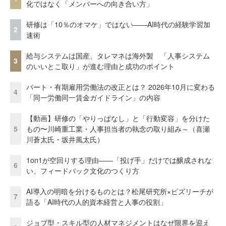
化ではなく「メンバーへの向き合い方」
研修は「10％のオマケ」ではない——AI時代の経験学習加
2
速術
給与システムは国産、タレマネは海外製 「人事システム
3
のいいとこ取り」が進む理由と成功のポイント
パート・有期雇用労働法の改正とは？ 2026年10月に変わる
4
「同一労働同一賃金ガイドライン」の内容
【動画】研修の「やりっぱなし」と「行動変容」を分けた
5
もの〜川崎重工業・人事担当者の執念の取り組み～（喜瀬
川蒼太氏・坂井風太氏）
1on1が空回りする理由——「投げ手」だけでは醸成されな
6
い、フィードバック文化のつくり方
AI導入の明暗を分けるものとは？松尾研究所×ビズリーチが
7
語る「AI時代の人的資本経営と人事の役割」
ジョブ型・スキル型の人材マネジメントはなぜ限界を迎え