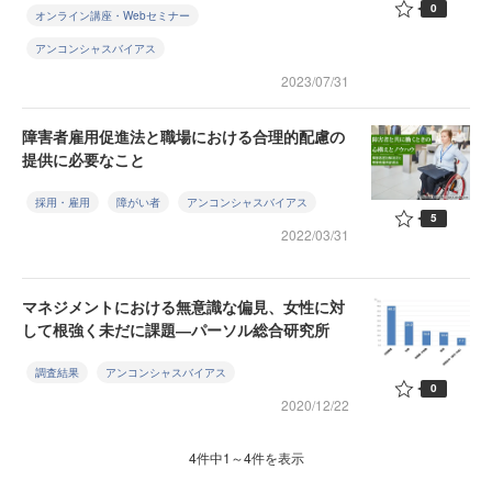
0
オンライン講座・Webセミナー
アンコンシャスバイアス
2023/07/31
障害者雇用促進法と職場における合理的配慮の
提供に必要なこと
採用・雇用
障がい者
アンコンシャスバイアス
5
2022/03/31
マネジメントにおける無意識な偏見、女性に対
して根強く未だに課題―パーソル総合研究所
調査結果
アンコンシャスバイアス
0
2020/12/22
4件中1～4件を表示