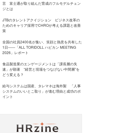
言 富士通が取り組んだ育成のフルモデルチェン
ジとは
JTBのタレントアクイジション ビジネス改革の
ためのキャリア採用でCHROが考える課題と改善
策
全国の社員2400名が集い、笑顔と熱意を共有した
1日――「ALL TORIDOLL ハピカン MEETING
2026」レポート
食品製造業のエンゲージメントは「課長層の失
速」が顕著 “経営と現場をつなげない中間層”を
どう変える？
給与システムは国産、タレマネは海外製 「人事
システムのいいとこ取り」が進む理由と成功のポ
イント