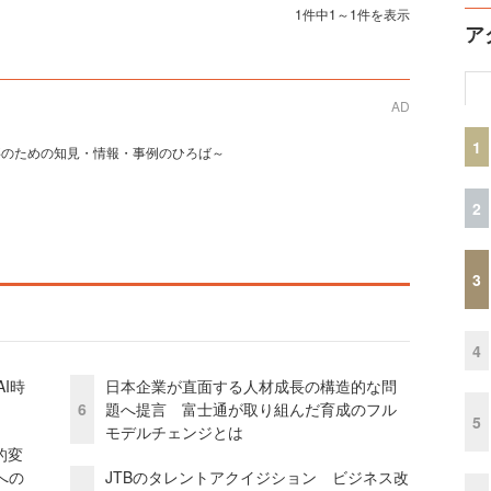
1件中1～1件を表示
ア
AD
1
事のための知見・情報・事例のひろば～
2
3
4
I時
日本企業が直面する人材成長の構造的な問
6
題へ提言 富士通が取り組んだ育成のフル
5
モデルチェンジとは
的変
への
JTBのタレントアクイジション ビジネス改