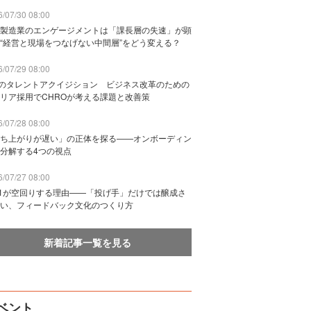
/07/30 08:00
製造業のエンゲージメントは「課長層の失速」が顕
“経営と現場をつなげない中間層”をどう変える？
/07/29 08:00
Bのタレントアクイジション ビジネス改革のための
リア採用でCHROが考える課題と改善策
/07/28 08:00
ち上がりが遅い」の正体を探る——オンボーディン
分解する4つの視点
/07/27 08:00
n1が空回りする理由——「投げ手」だけでは醸成さ
い、フィードバック文化のつくり方
新着記事一覧を見る
ベント