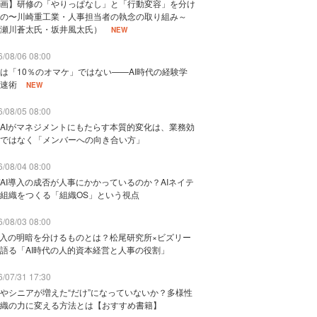
画】研修の「やりっぱなし」と「行動変容」を分け
の〜川崎重工業・人事担当者の執念の取り組み～
瀬川蒼太氏・坂井風太氏）
NEW
/08/06 08:00
は「10％のオマケ」ではない——AI時代の経験学
速術
NEW
/08/05 08:00
AIがマネジメントにもたらす本質的変化は、業務効
ではなく「メンバーへの向き合い方」
/08/04 08:00
AI導入の成否が人事にかかっているのか？AIネイテ
組織をつくる「組織OS」という視点
/08/03 08:00
導入の明暗を分けるものとは？松尾研究所×ビズリー
語る「AI時代の人的資本経営と人事の役割」
/07/31 17:30
やシニアが増えた“だけ”になっていないか？多様性
織の力に変える方法とは【おすすめ書籍】