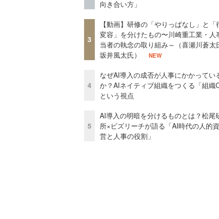
向き合い方」
【動画】研修の「やりっぱなし」と「
変容」を分けたもの〜川崎重工業・人
3
当者の執念の取り組み～（喜瀬川蒼太
坂井風太氏）
NEW
なぜAI導入の成否が人事にかかってい
4
か？AIネイティブ組織をつくる「組織
という視点
AI導入の明暗を分けるものとは？松尾
5
所×ビズリーチが語る「AI時代の人的
営と人事の役割」