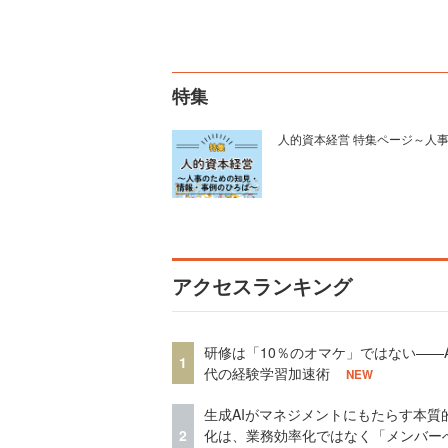
特集
人的資本経営 特集ページ～人
アクセスランキング
研修は「10％のオマケ」ではない——A
1
代の経験学習加速術
NEW
生成AIがマネジメントにもたらす本質
2
化は、業務効率化ではなく「メンバー