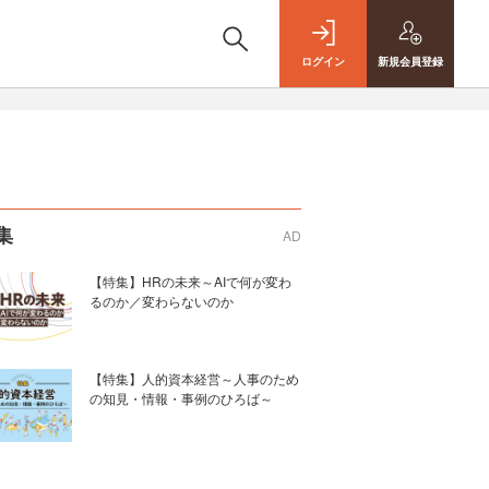
ログイン
新規
会員登録
集
AD
【特集】HRの未来～AIで何が変わ
るのか／変わらないのか
【特集】人的資本経営～人事のため
の知見・情報・事例のひろば～