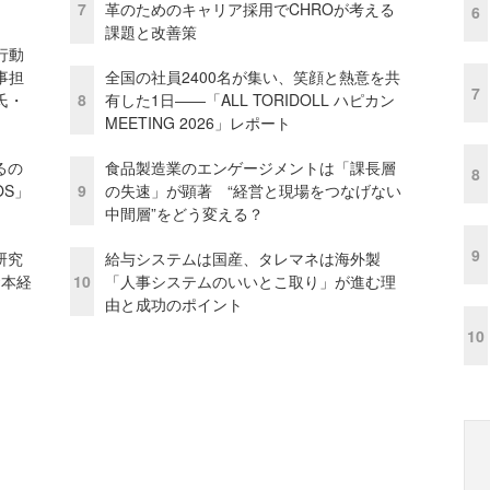
7
革のためのキャリア採用でCHROが考える
6
課題と改善策
行動
事担
全国の社員2400名が集い、笑顔と熱意を共
7
氏・
8
有した1日――「ALL TORIDOLL ハピカン
MEETING 2026」レポート
るの
食品製造業のエンゲージメントは「課長層
8
OS」
9
の失速」が顕著 “経営と現場をつなげない
中間層”をどう変える？
9
研究
給与システムは国産、タレマネは海外製
資本経
10
「人事システムのいいとこ取り」が進む理
由と成功のポイント
10