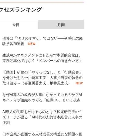
クセスランキング
今日
月間
研修は「10％のオマケ」ではない——AI時代の経
験学習加速術
NEW
生成AIがマネジメントにもたらす本質的変化は、
業務効率化ではなく「メンバーへの向き合い方」
【動画】研修の「やりっぱなし」と「行動変容」
を分けたもの〜川崎重工業・人事担当者の執念の
取り組み～（喜瀬川蒼太氏・坂井風太氏）
NEW
なぜAI導入の成否が人事にかかっているのか？AI
ネイティブ組織をつくる「組織OS」という視点
AI導入の明暗を分けるものとは？松尾研究所×ビ
ズリーチが語る「AI時代の人的資本経営と人事の
役割」
日本企業が直面する人材成長の構造的な問題へ提