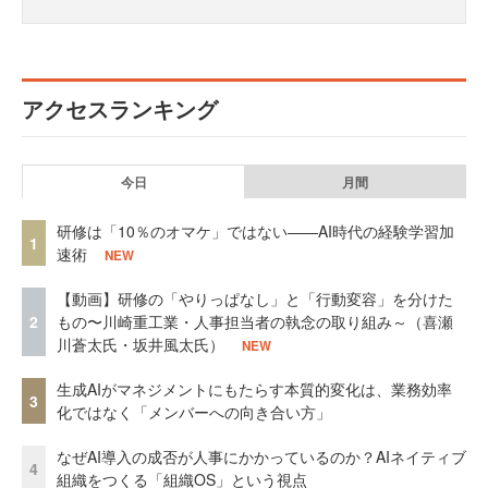
アクセスランキング
今日
月間
研修は「10％のオマケ」ではない——AI時代の経験学習加
1
速術
NEW
【動画】研修の「やりっぱなし」と「行動変容」を分けた
2
もの〜川崎重工業・人事担当者の執念の取り組み～（喜瀬
川蒼太氏・坂井風太氏）
NEW
生成AIがマネジメントにもたらす本質的変化は、業務効率
3
化ではなく「メンバーへの向き合い方」
なぜAI導入の成否が人事にかかっているのか？AIネイティブ
4
組織をつくる「組織OS」という視点