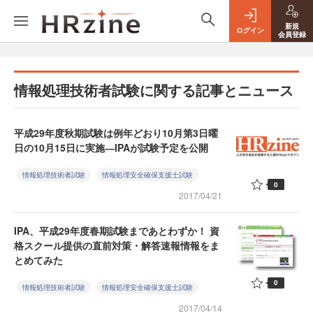
新規
ログイン
会員登録
情報処理技術者試験に関する記事とニュース
平成29年度秋期試験は例年どおり10月第3日曜
日の10月15日に実施―IPAが試験予定を公開
情報処理技術者試験
情報処理安全確保支援士試験
0
2017/04/21
IPA、平成29年度春期試験まであとわずか！ 資
格スクール提供の直前対策・解答速報情報をま
とめてみた
0
情報処理技術者試験
情報処理安全確保支援士試験
2017/04/14