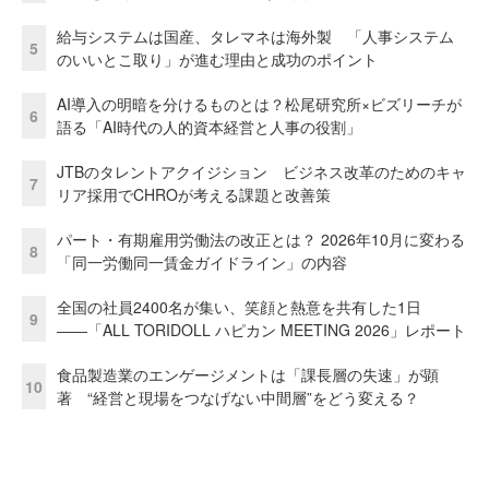
給与システムは国産、タレマネは海外製 「人事システム
5
のいいとこ取り」が進む理由と成功のポイント
AI導入の明暗を分けるものとは？松尾研究所×ビズリーチが
6
語る「AI時代の人的資本経営と人事の役割」
JTBのタレントアクイジション ビジネス改革のためのキャ
7
リア採用でCHROが考える課題と改善策
パート・有期雇用労働法の改正とは？ 2026年10月に変わる
8
「同一労働同一賃金ガイドライン」の内容
全国の社員2400名が集い、笑顔と熱意を共有した1日
9
――「ALL TORIDOLL ハピカン MEETING 2026」レポート
食品製造業のエンゲージメントは「課長層の失速」が顕
10
著 “経営と現場をつなげない中間層”をどう変える？