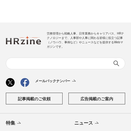
労務管理から戦略人事、日常業務からキャリアパス、HRテ
クノロジーまで、人事部や人事に関わる皆様に役立つ記事
（ノウハウ、事例など）やニュースなどを提供するWebマ
ガジンです。
メールバックナンバー
記事掲載のご依頼
広告掲載のご案内
特集
ニュース